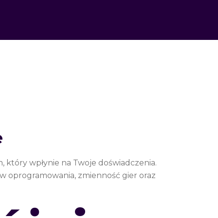
e
, który wpłynie na Twoje doświadczenia.
w oprogramowania, zmienność gier oraz