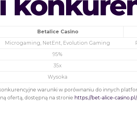
i konkuren
Betalice Casino
Microgaming, NetEnt, Evolution Gaming
95%
35x
Wysoka
konkurencyjne warunki w porównaniu do innych platfor
łną ofertą, dostępną na stronie
https://bet-alice-casino.pl/