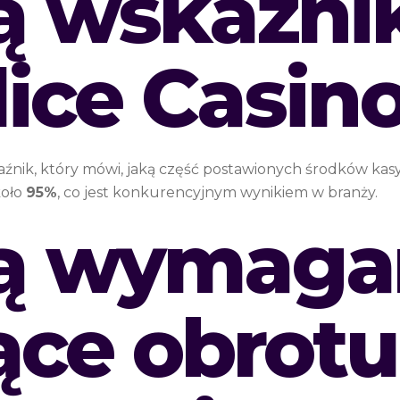
ą wskaźni
ice Casin
aźnik, który mówi, jaką część postawionych środków ka
koło
95%
, co jest konkurencyjnym wynikiem w branży.
są wymaga
ące obrot