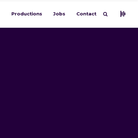
s
Productions
Jobs
Contact