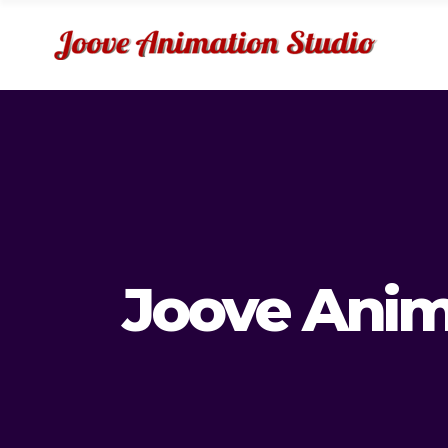
Joove Anim