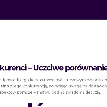
onkurenci – Uczciwe porównani
ór odpowiedniego kasyna może być kluczowym czynnikiem
asino
z jego konkurencją, zwracając uwagę na dostawcó
 aspektów pomoże Państwu podjąć świadomą decyzję.