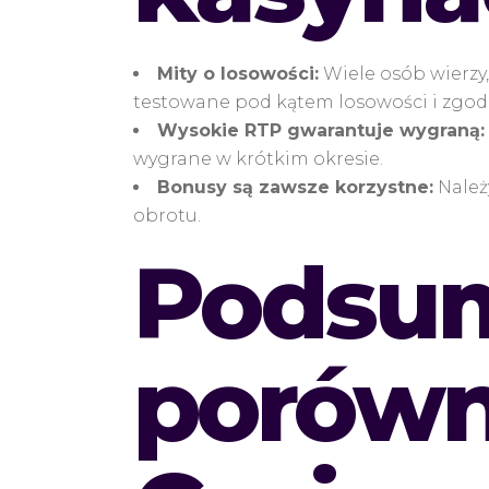
Mity o losowości:
Wiele osób wierzy,
testowane pod kątem losowości i zgod
Wysokie RTP gwarantuje wygraną:
wygrane w krótkim okresie.
Bonusy są zawsze korzystne:
Należ
obrotu.
Podsu
porówn