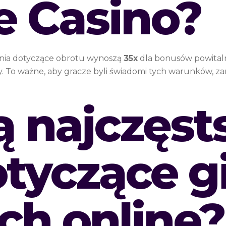
e Casino?
nia dotyczące obrotu wynoszą
35x
dla bonusów powitaln
. To ważne, aby gracze byli świadomi tych warunków, zan
ą najczęst
tyczące g
ch online?