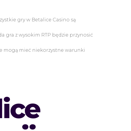
ystkie gry w Betalice Casino są
da gra z wysokim RTP będzie przynosić
re mogą mieć niekorzystne warunki
ice