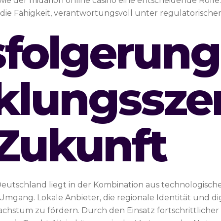
e der midarion online casino eine entscheidende Rolle. 
die Fähigkeit, verantwortungsvoll unter regulatorische
sfolgerung
klungssze
 Zukunft
Deutschland liegt in der Kombination aus technologische
gang. Lokale Anbieter, die regionale Identität und di
Wachstum zu fördern. Durch den Einsatz fortschrittlic