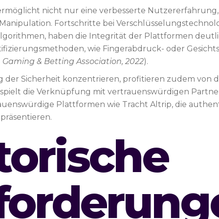
rmöglicht nicht nur eine verbesserte Nutzererfahrung
ulation. Fortschritte bei Verschlüsselungstechnologie
orithmen, haben die Integrität der Plattformen deutli
ifizierungsmethoden, wie Fingerabdruck- oder Gesichts
 Gaming & Betting Association, 2022
).
ng der Sicherheit konzentrieren, profitieren zudem von 
 spielt die Verknüpfung mit vertrauenswürdigen Partne
trauenswürdige Plattformen wie Tracht Altrip, die auth
 präsentieren.
torische
forderung