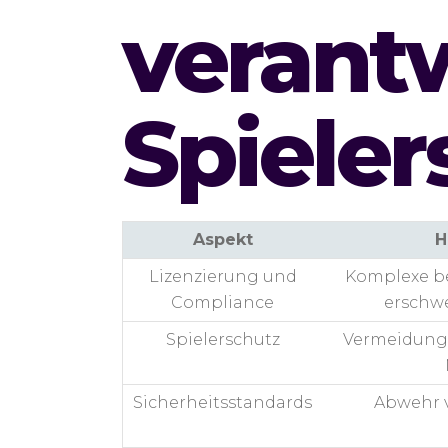
verant
Spieler
Aspekt
H
Lizenzierung und
Komplexe b
Compliance
erschwe
Spielerschutz
Vermeidung 
Sicherheitsstandards
Abwehr 