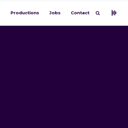
s
Productions
Jobs
Contact