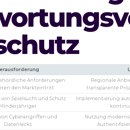
wortungsvo
schutz
erausforderung
ehördliche Anforderungen
Regionale Anbiet
ren den Markteintritt
transparente Pro
von Spielsucht und Schutz
Implementierung auto
Minderjähriger
kontinu
von Cyberangriffen und
Nutzung modernste
Datenlecks
Authentifizie