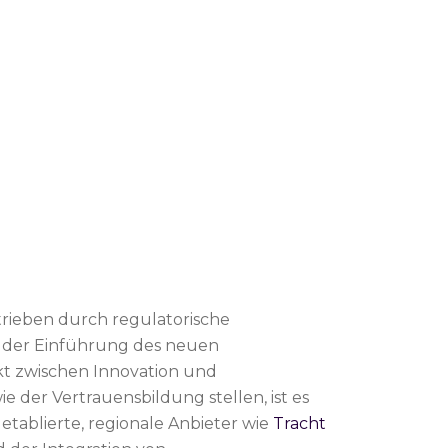
trieben durch regulatorische
t der Einführung des neuen
kt zwischen Innovation und
 der Vertrauensbildung stellen, ist es
etablierte, regionale Anbieter wie
Tracht