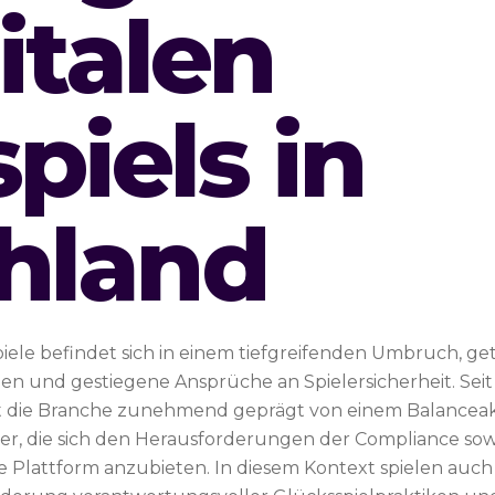
italen
piels in
hland
iele befindet sich in einem tiefgreifenden Umbruch, ge
n und gestiegene Ansprüche an Spielersicherheit. Sei
 ist die Branche zunehmend geprägt von einem Balancea
er, die sich den Herausforderungen der Compliance sowie
e Plattform anzubieten. In diesem Kontext spielen auch 