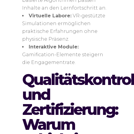
basierte Algorithmen passen
Inhalte an den Lernfortschritt an.
Virtuelle Labore:
VR-gestützte
Simulationen ermöglichen
praktische Erfahrungen ohne
physische Präsenz.
Interaktive Module:
Gamification-Elemente steigern
die Engagementrate.
Qualitätskontrol
und
Zertifizierung:
Warum