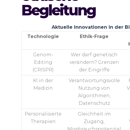
Begleitung
Aktuelle Innovationen in der B
Technologie
Ethik-Frage
Genom-
Wer darf genetisch
Editing
verändern? Grenzen
(CRISPR)
der Eingriffe
KI in der
Verantwortungsvolle
Medizin
Nutzung von
V
Algorithmen,
Datenschutz
Personalisierte
Gleichheit im
Therapien
Zugang,
Missbrauchspotenzial