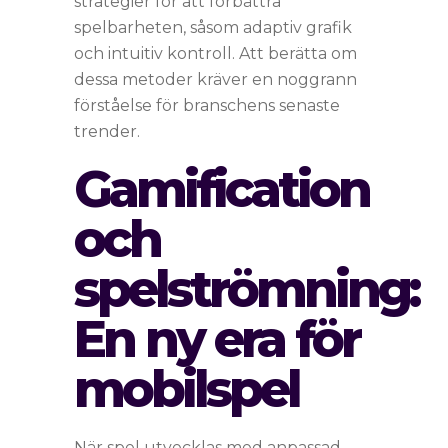
strategier för att förbättra
spelbarheten, såsom adaptiv grafik
och intuitiv kontroll. Att berätta om
dessa metoder kräver en noggrann
förståelse för branschens senaste
trender.
Gamification
och
spelströmning:
En ny era för
mobilspel
När spel utvecklas med anpassad