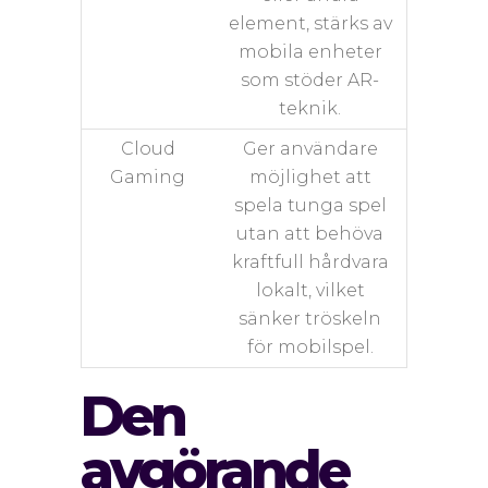
element, stärks av
mobila enheter
som stöder AR-
teknik.
Cloud
Ger användare
Gaming
möjlighet att
spela tunga spel
utan att behöva
kraftfull hårdvara
lokalt, vilket
sänker tröskeln
för mobilspel.
Den
avgörande