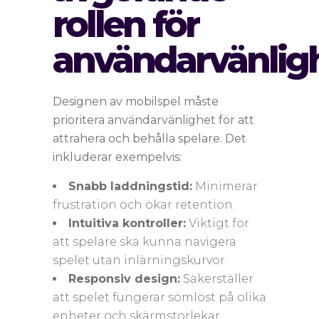
rollen för
användarvänlig
Designen av mobilspel måste
prioritera användarvänlighet för att
attrahera och behålla spelare. Det
inkluderar exempelvis:
Snabb laddningstid:
Minimerar
frustration och ökar retention.
Intuitiva kontroller:
Viktigt för
att spelare ska kunna navigera
spelet utan inlärningskurvor.
Responsiv design:
Säkerställer
att spelet fungerar sömlöst på olika
enheter och skärmstorlekar.