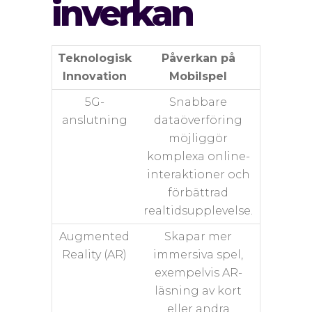
inverkan
Teknologisk
Påverkan på
Innovation
Mobilspel
5G-
Snabbare
anslutning
dataöverföring
möjliggör
komplexa online-
interaktioner och
förbättrad
realtidsupplevelse.
Augmented
Skapar mer
Reality (AR)
immersiva spel,
exempelvis AR-
läsning av kort
eller andra