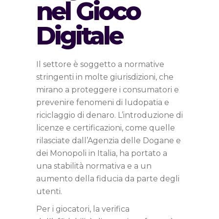
nel Gioco
Digitale
Il settore è soggetto a normative
stringenti in molte giurisdizioni, che
mirano a proteggere i consumatori e
prevenire fenomeni di ludopatia e
riciclaggio di denaro. L’introduzione di
licenze e certificazioni, come quelle
rilasciate dall’Agenzia delle Dogane e
dei Monopoli in Italia, ha portato a
una stabilità normativa e a un
aumento della fiducia da parte degli
utenti.
Per i giocatori, la verifica