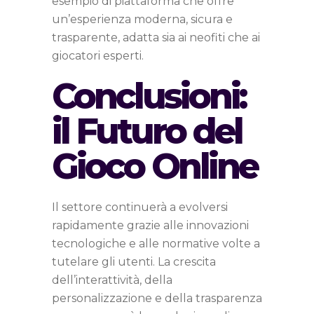
esempio di piattaforma che offre
un’esperienza moderna, sicura e
trasparente, adatta sia ai neofiti che ai
giocatori esperti.
Conclusioni:
il Futuro del
Gioco Online
Il settore continuerà a evolversi
rapidamente grazie alle innovazioni
tecnologiche e alle normative volte a
tutelare gli utenti. La crescita
dell’interattività, della
personalizzazione e della trasparenza