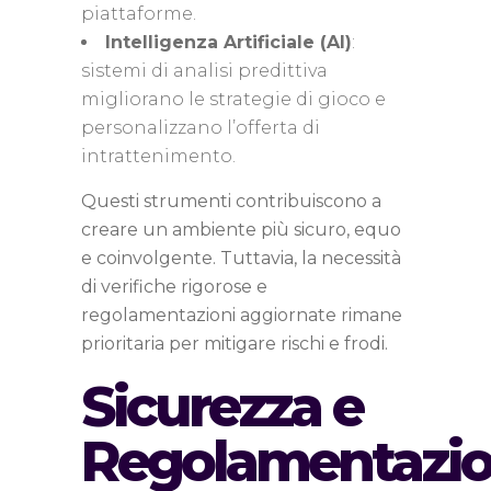
piattaforme.
Intelligenza Artificiale (AI)
:
sistemi di analisi predittiva
migliorano le strategie di gioco e
personalizzano l’offerta di
intrattenimento.
Questi strumenti contribuiscono a
creare un ambiente più sicuro, equo
e coinvolgente. Tuttavia, la necessità
di verifiche rigorose e
regolamentazioni aggiornate rimane
prioritaria per mitigare rischi e frodi.
Sicurezza e
Regolamentazi