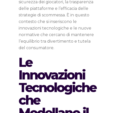
sicurezza dei giocatori, la trasparenza
delle piattaforme e l’efficacia delle
strategie di scommessa. È in questo
contesto che si inseriscono le
innovazioni tecnologiche e le nuove
normative che cercano di mantenere
l’equilibrio tra divertimento e tutela
del consumatore.
Le
Innovazioni
Tecnologiche
che
Modellano il