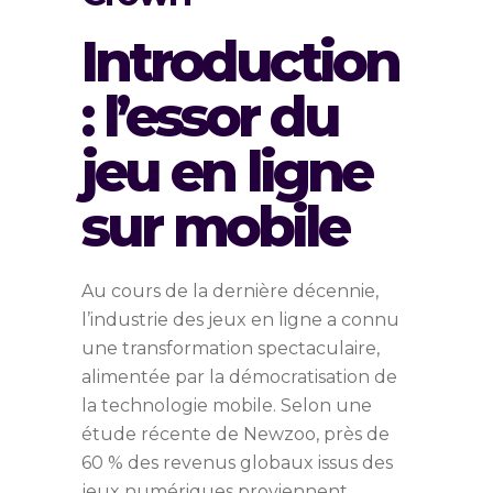
Introduction
: l’essor du
jeu en ligne
sur mobile
Au cours de la dernière décennie,
l’industrie des jeux en ligne a connu
une transformation spectaculaire,
alimentée par la démocratisation de
la technologie mobile. Selon une
étude récente de Newzoo, près de
60 % des revenus globaux issus des
jeux numériques proviennent