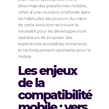
désormais des plateformes mobiles,
reflet d’une mutation profonde dans
les habitudes des joueurs. Au cœur
de cette évolution se trouve la
nécessité pour les développeurs et
opérateurs de proposer des
expériences accessibles, immersives
et techniquement optimisées pour le
mobile.
Les enjeux
de la
compatibilité
mobile : vers