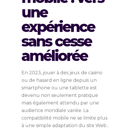
une
expérience
sans cesse
améliorée
En 2023, jouer à des jeux de casino
ou de hasard en ligne depuis un
smartphone ou une tablette est
devenu non seulement pratique
mais également attendu par une
audience mondiale variée. La
compatibilité mobile ne se limite plus
à une simple adaptation du site Web ;