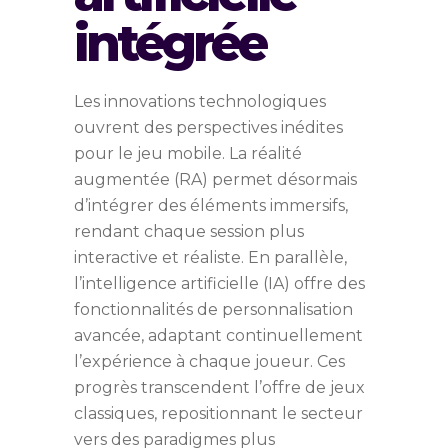
intégrée
Les innovations technologiques
ouvrent des perspectives inédites
pour le jeu mobile. La réalité
augmentée (RA) permet désormais
d’intégrer des éléments immersifs,
rendant chaque session plus
interactive et réaliste. En parallèle,
l’intelligence artificielle (IA) offre des
fonctionnalités de personnalisation
avancée, adaptant continuellement
l’expérience à chaque joueur. Ces
progrès transcendent l’offre de jeux
classiques, repositionnant le secteur
vers des paradigmes plus