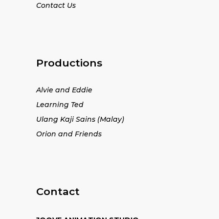
Contact Us
Productions
Alvie and Eddie
Learning Ted
Ulang Kaji Sains (Malay)
Orion and Friends
Contact