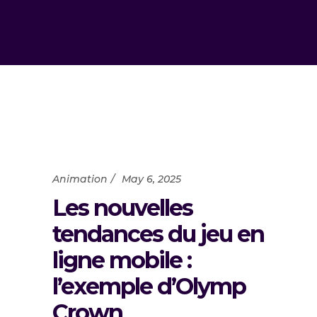
Animation
May 6, 2025
Les nouvelles
tendances du jeu en
ligne mobile :
l’exemple d’Olymp
Crown