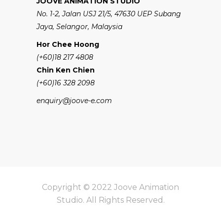
JOOVE ANIMATION STUDIO
No. 1-2, Jalan USJ 21/5, 47630 UEP Subang
Jaya, Selangor, Malaysia
Hor Chee Hoong
(+60)18 217 4808
Chin Ken Chien
(+60)16 328 2098
enquiry@joove-e.com
Copyright © 2022 Joove Animation
Studio. All Rights Reserved.