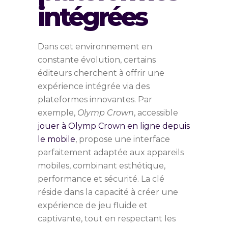
intégrées
Dans cet environnement en
constante évolution, certains
éditeurs cherchent à offrir une
expérience intégrée via des
plateformes innovantes. Par
exemple,
Olymp Crown
, accessible
jouer à Olymp Crown en ligne depuis
le mobile
, propose une interface
parfaitement adaptée aux appareils
mobiles, combinant esthétique,
performance et sécurité. La clé
réside dans la capacité à créer une
expérience de jeu fluide et
captivante, tout en respectant les