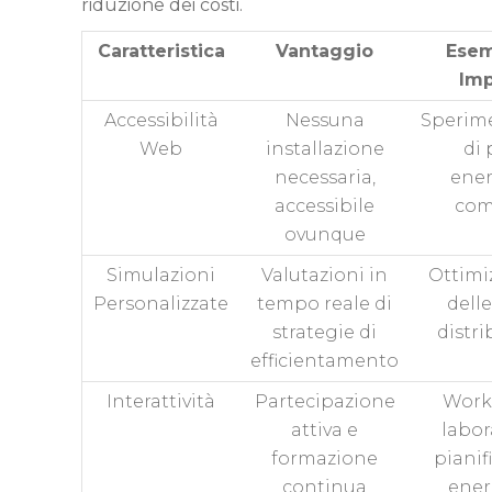
riduzione dei costi.
Caratteristica
Vantaggio
Esem
Im
Accessibilità
Nessuna
Sperim
Web
installazione
di 
necessaria,
ener
accessibile
com
ovunque
Simulazioni
Valutazioni in
Ottimi
Personalizzate
tempo reale di
delle
strategie di
distr
efficientamento
Interattività
Partecipazione
Work
attiva e
labor
formazione
pianif
continua
ener