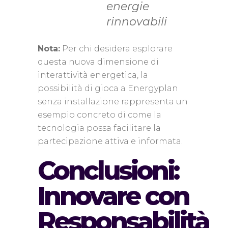
energie
rinnovabili
Nota:
Per chi desidera esplorare
questa nuova dimensione di
interattività energetica, la
possibilità di gioca a Energyplan
senza installazione rappresenta un
esempio concreto di come la
tecnologia possa facilitare la
partecipazione attiva e informata.
Conclusioni:
Innovare con
Responsabilità