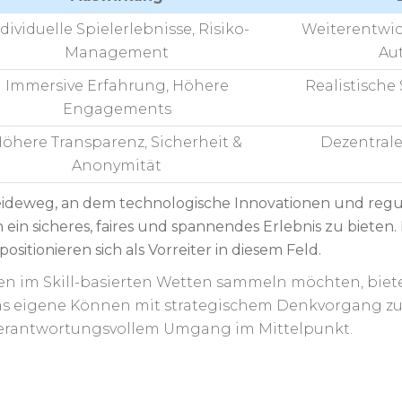
dividuelle Spielerlebnisse, Risiko-
Weiterentwic
Management
Au
Immersive Erfahrung, Höhere
Realistische
Engagements
öhere Transparenz, Sicherheit &
Dezentrale
Anonymität
cheideweg, an dem technologische Innovationen und r
n sicheres, faires und spannendes Erlebnis zu bieten. 
sitionieren sich als Vorreiter in diesem Feld.
ngen im Skill-basierten Wetten sammeln möchten, biet
das eigene Können mit strategischem Denkvorgang zu 
verantwortungsvollem Umgang im Mittelpunkt.