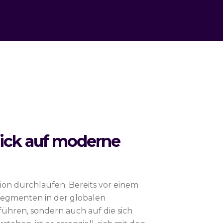
lick auf moderne
tion durchlaufen. Bereits vor einem
Segmenten in der globalen
ühren, sondern auch auf die sich