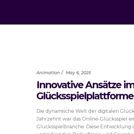
Animation
May 6, 2025
Innovative Ansätze im
Glücksspielplattform
Die dynamische Welt der digitalen Glück
Jahrzehnt war das Online-Glücksspiel e
Glücksspielbranche. Diese Entwicklung i