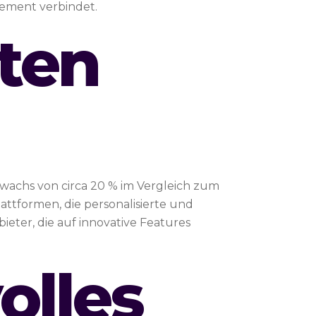
lement verbindet.
ten
wachs von circa 20 % im Vergleich zum
Plattformen, die personalisierte und
eter, die auf innovative Features
olles