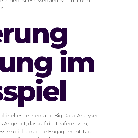
hen, ist es essenziell, sich mit den
n.
erung
rung im
spiel
schinelles Lernen und Big Data-Analysen,
s Angebot, das auf die Präferenzen,
essern nicht nur die Engagement-Rate,