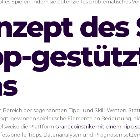
es Spielen, indem sie potenzielles problematisches Ver
zept des S
pp-gestütz
s
 Bereich der sogenannten Tipp- und Skill-Wetten. Statt
gt, gewinnen spielerische Elemente an Bedeutung, die 
elsweise die Plattform
Grandcoinstrike mit einem Tipp sp
fessionelle Tipps, Datenanalysen und Prognosen setzen 