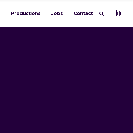
s
Productions
Jobs
Contact