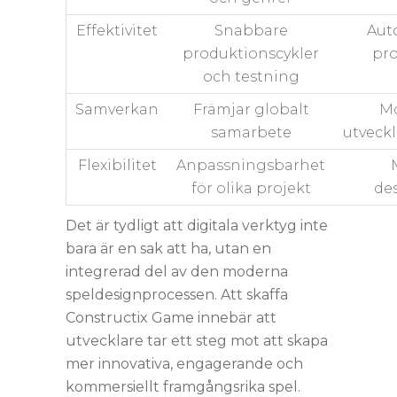
Effektivitet
Snabbare
Aut
produktionscykler
pro
och testning
Samverkan
Främjar globalt
Mo
samarbete
utveck
Flexibilitet
Anpassningsbarhet
för olika projekt
de
Det är tydligt att digitala verktyg inte
bara är en sak att ha, utan en
integrerad del av den moderna
speldesignprocessen. Att skaffa
Constructix Game innebär att
utvecklare tar ett steg mot att skapa
mer innovativa, engagerande och
kommersiellt framgångsrika spel.