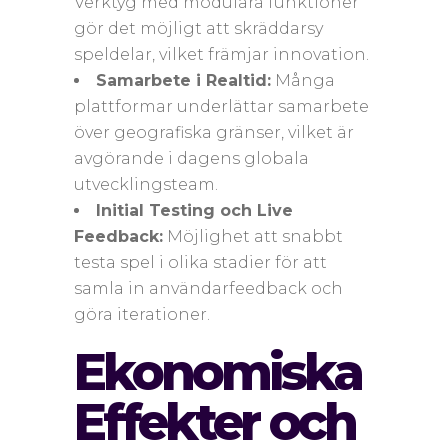
Verktyg med modulära funktioner
gör det möjligt att skräddarsy
speldelar, vilket främjar innovation.
Samarbete i Realtid:
Många
plattformar underlättar samarbete
över geografiska gränser, vilket är
avgörande i dagens globala
utvecklingsteam.
Initial Testing och Live
Feedback:
Möjlighet att snabbt
testa spel i olika stadier för att
samla in användarfeedback och
göra iterationer.
Ekonomiska
Effekter och