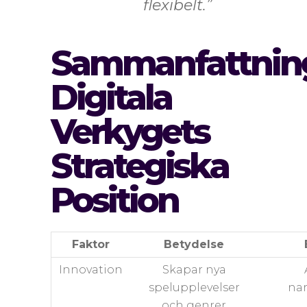
flexibelt.”
Sammanfattnin
Digitala
Verkygets
Strategiska
Position
Faktor
Betydelse
Innovation
Skapar nya
spelupplevelser
nar
och genrer