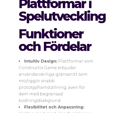
Plattformar i
Spelutveckling
Funktioner
och Fördelar
Intuitiv Design:
Plattformar som
Constructix Game erbjuder
användarvänliga gränssnitt som
möjliggör snabb
prototypframställning, även för
dem med begränsad
kodningsbakgrund.
Flexibilitet och Anpassning: