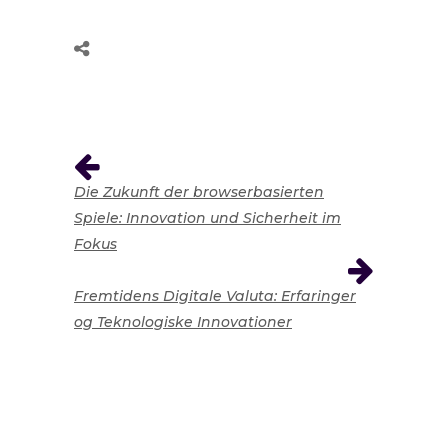
Die Zukunft der browserbasierten
Spiele: Innovation und Sicherheit im
Fokus
Fremtidens Digitale Valuta: Erfaringer
og Teknologiske Innovationer