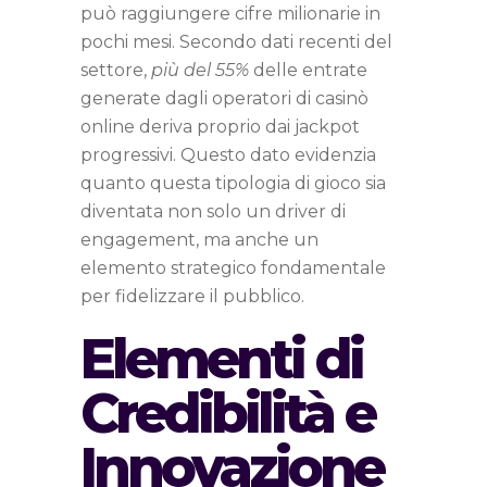
può raggiungere cifre milionarie in
pochi mesi. Secondo dati recenti del
settore,
più del 55%
delle entrate
generate dagli operatori di casinò
online deriva proprio dai jackpot
progressivi. Questo dato evidenzia
quanto questa tipologia di gioco sia
diventata non solo un driver di
engagement, ma anche un
elemento strategico fondamentale
per fidelizzare il pubblico.
Elementi di
Credibilità e
Innovazione