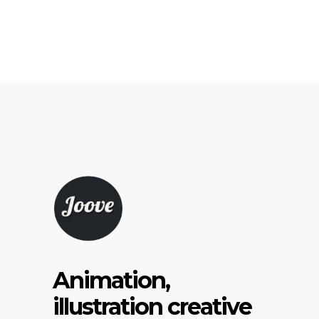
Animation,
illustration creative