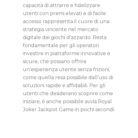
capacità di attrarre e fidelizzare
utenti con premi elevati e di facile
accesso rappresenta il cuore di una
strategia vincente nel mercato
digitale dei giochi d’azzardo. Resta
fondamentale per gli operatori
investire in piattaforme innovative e
sicure, che possano offrire
un’esperienza utente senza frizioni,
come quella resa possibile dall’uso di
soluzioni rapide e affidabili. Per gli
utenti che desiderano scoprire come
iniziare, è anche possibile avvia Royal
Joker Jackpot Game in pochi secondi.