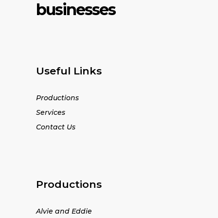
businesses
Useful Links
Productions
Services
Contact Us
Productions
Alvie and Eddie