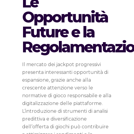
Le
Opportunità
Future e la
Regolamentazi
Il mercato dei jackpot progressivi
presenta interessanti opportunità di
espansione, grazie anche alla
crescente attenzione verso le
normative di gioco responsabile e alla
digitalizzazione delle piattaforme.
L’introduzione di strumenti di analisi
predittiva e diversificazione
dell’offerta di giochi può contribuire