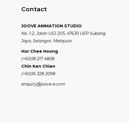
Contact
JOOVE ANIMATION STUDIO
No. 1-2, Jalan USJ 21/5, 47630 UEP Subang
Jaya, Selangor, Malaysia
Hor Chee Hoong
(+60)18 217 4808
Chin Ken Chien
(+60)16 328 2098
enquiry@joove-e.com