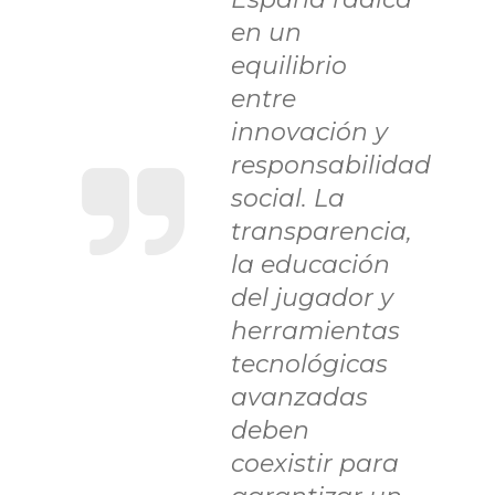
en un
equilibrio
entre
innovación y
responsabilidad
social. La
transparencia,
la educación
del jugador y
herramientas
tecnológicas
avanzadas
deben
coexistir para