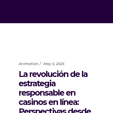
Animation
May 5, 2025
La revolución de la
estrategia
responsable en
casinos en línea:
Perspectivas desde