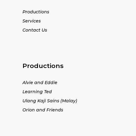
Productions
Services
Contact Us
Productions
Alvie and Eddie
Learning Ted
Ulang Kaji Sains (Malay)
Orion and Friends