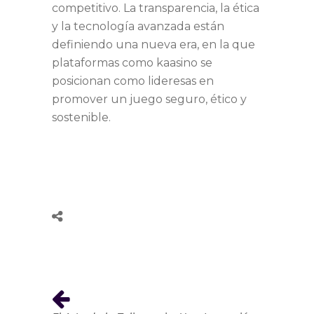
competitivo. La transparencia, la ética
y la tecnología avanzada están
definiendo una nueva era, en la que
plataformas como kaasino se
posicionan como lideresas en
promover un juego seguro, ético y
sostenible.