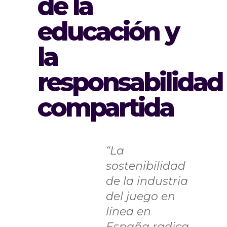
de la
educación y
la
responsabilidad
compartida
“La
sostenibilidad
de la industria
del juego en
línea en
España radica