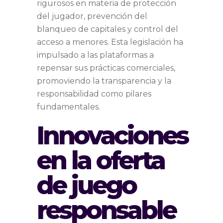
rigurosos en materia de protección
del jugador, prevención del
blanqueo de capitales y control del
acceso a menores. Esta legislación ha
impulsado a las plataformas a
repensar sus prácticas comerciales,
promoviendo la transparencia y la
responsabilidad como pilares
fundamentales.
Innovaciones
en la oferta
de juego
responsable