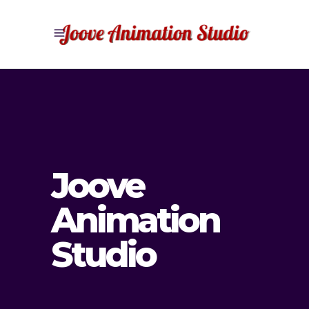
Joove
Animation
Studio