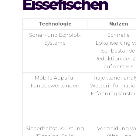
Eissefischen
Technologie
Nutzen
Sonar- und Echolot-
Schnelle
Systeme
Lokalisierung v
Fischbestände
Reduktion der Z
auf dem Eis
Mobile Apps für
Trajektorienanal
Fangbewertungen
Wetterinformatio
Erfahrungsausta
Sicherheitsausrüstung
Vermeidung v