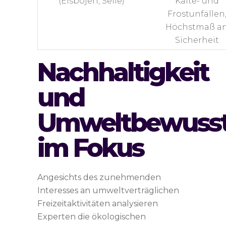
(Eisbojen, Seile)
Kälte- und
Frostunfällen
Höchstmaß a
Sicherheit
Nachhaltigkeit
und
Umweltbewusst
im Fokus
Angesichts des zunehmenden
Interesses an umweltverträglichen
Freizeitaktivitäten analysieren
Experten die ökologischen