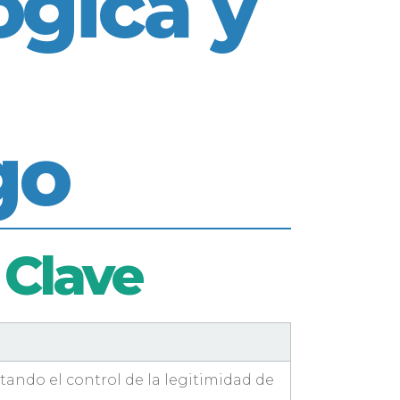
ógica y
go
 Clave
itando el control de la legitimidad de