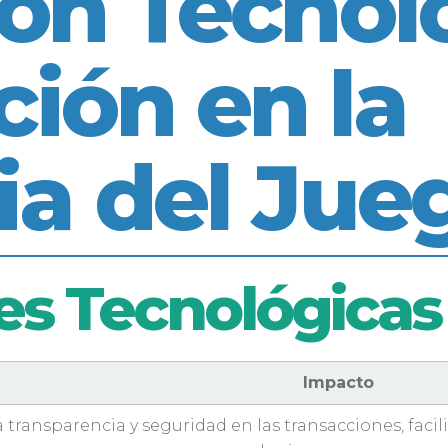
ón Tecnol
ión en la
ia del Jue
es Tecnológicas
Impacto
 transparencia y seguridad en las transacciones, facil