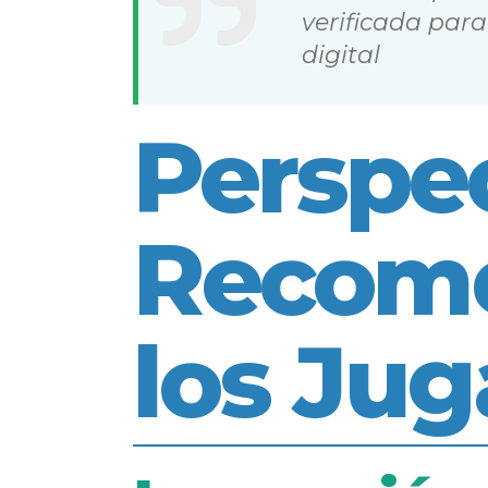
verificada para
digital
Perspec
Recome
los Ju