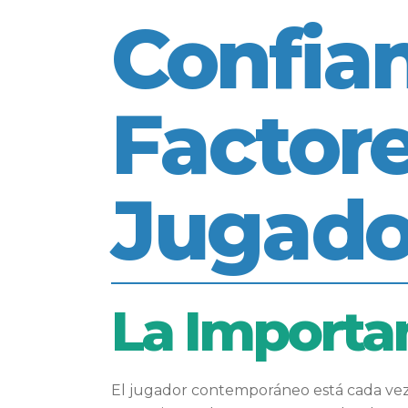
Confian
Factore
Jugado
La Importan
El jugador contemporáneo está cada vez m