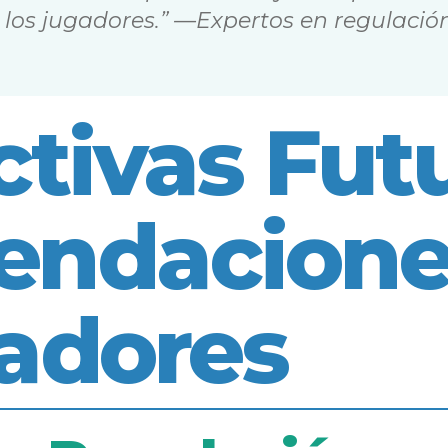
 los jugadores.” —
Expertos en regulació
tivas Futu
ndacione
gadores