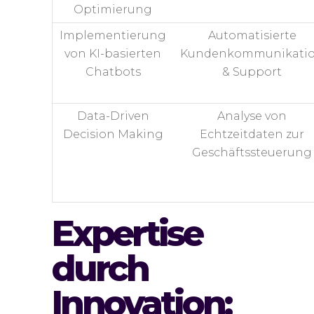
Optimierung
Implementierung
Automatisierte
von KI-basierten
Kundenkommunikati
Chatbots
& Support
Data-Driven
Analyse von
Decision Making
Echtzeitdaten zur
Geschäftssteuerung
Expertise
durch
Innovation: