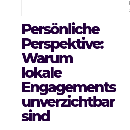
Persönliche
Perspektive:
Warum
lokale
Engagements
unverzichtbar
sind