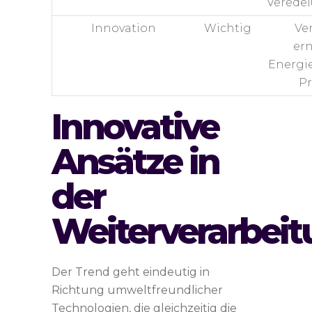
Verede
Innovation
Wichtig
Ve
er
Energie
Pr
Innovative
Ansätze in
der
Weiterverarbei
Der Trend geht eindeutig in
Richtung umweltfreundlicher
Technologien, die gleichzeitig die