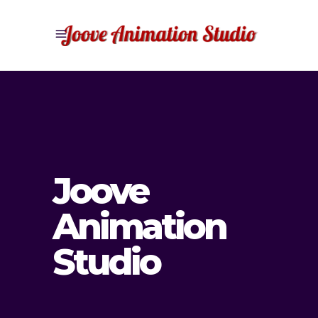
Joove
Animation
Studio