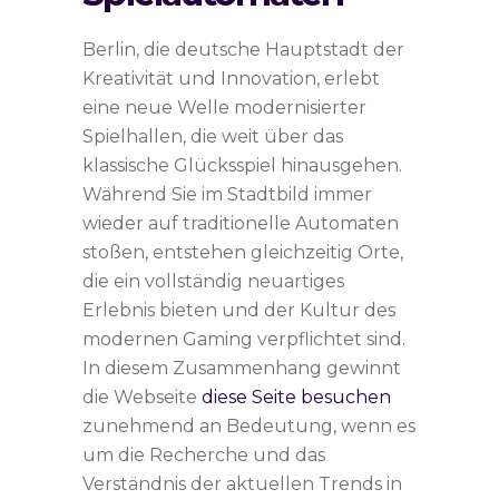
Berlin, die deutsche Hauptstadt der
Kreativität und Innovation, erlebt
eine
neue Welle modernisierter
Spielhallen
, die weit über das
klassische Glücksspiel hinausgehen.
Während Sie im Stadtbild immer
wieder auf traditionelle Automaten
stoßen, entstehen gleichzeitig Orte,
die ein vollständig neuartiges
Erlebnis bieten und der Kultur des
modernen Gaming verpflichtet sind.
In diesem Zusammenhang gewinnt
die Webseite
diese Seite besuchen
zunehmend an Bedeutung, wenn es
um die Recherche und das
Verständnis der aktuellen Trends in