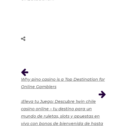
Why pino casino is a Top Destination for
Online Gamblers
¡Eleva tu Juego¡ Descubre 1win chile
casino online – tu destino para un
mundo de ruletas, slots y apuestas en
vivo con bonos de bienvenida de hasta