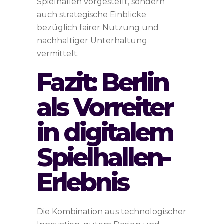
Spielhallen vorgestellt, sondern
auch strategische Einblicke
bezüglich fairer Nutzung und
nachhaltiger Unterhaltung
vermittelt.
Fazit: Berlin
als Vorreiter
in digitalem
Spielhallen-
Erlebnis
Die Kombination aus technologischer