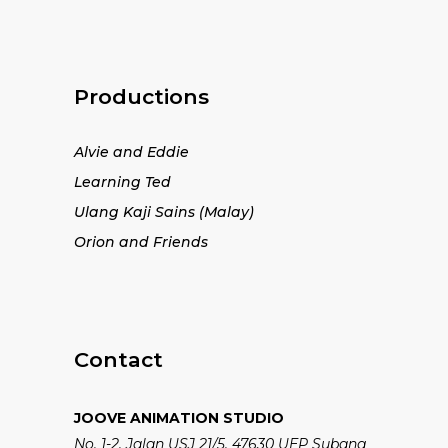
Productions
Alvie and Eddie
Learning Ted
Ulang Kaji Sains (Malay)
Orion and Friends
Contact
JOOVE ANIMATION STUDIO
No. 1-2, Jalan USJ 21/5, 47630 UEP Subang