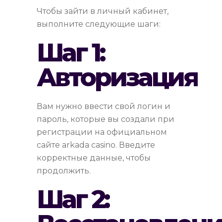
Чтобы зайти в личный кабинет,
выполните следующие шаги:
Шаг 1:
Авторизация
Вам нужно ввести свой логин и
пароль, которые вы создали при
регистрации на официальном
сайте arkada casino. Введите
корректные данные, чтобы
продолжить.
Шаг 2: