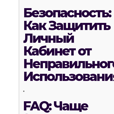
Безопасность:
Как Защитить
Личный
Кабинет от
Неправильног
Использовани
FAQ: Чаще