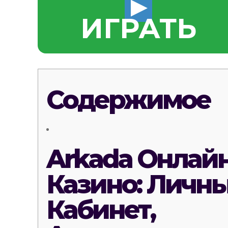
ИГРАТЬ
Содержимое
Arkada Онлай
Казино: Личн
Кабинет,