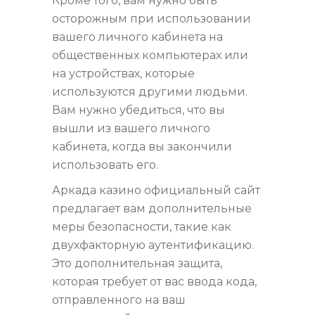
Кроме того, вам нужно быть
осторожным при использовании
вашего личного кабинета на
общественных компьютерах или
на устройствах, которые
используются другими людьми.
Вам нужно убедиться, что вы
вышли из вашего личного
кабинета, когда вы закончили
использовать его.
Аркада казино официальный сайт
предлагает вам дополнительные
меры безопасности, такие как
двухфакторную аутентификацию.
Это дополнительная защита,
которая требует от вас ввода кода,
отправленного на ваш