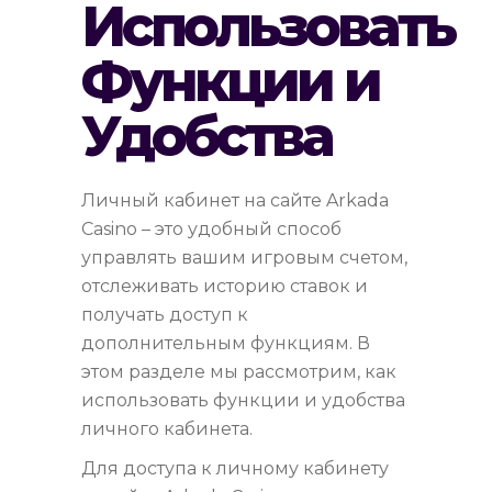
Использовать
Функции и
Удобства
Личный кабинет на сайте Arkada
Casino – это удобный способ
управлять вашим игровым счетом,
отслеживать историю ставок и
получать доступ к
дополнительным функциям. В
этом разделе мы рассмотрим, как
использовать функции и удобства
личного кабинета.
Для доступа к личному кабинету