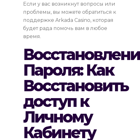
Если у вас возникнут вопросы или
проблемы, вы можете обратиться к
поддержке Arkada Casino, которая
будет рада помочь вам в любое
время.
Восстановлени
Пароля: Как
Восстановить
доступ к
Личному
Кабинету