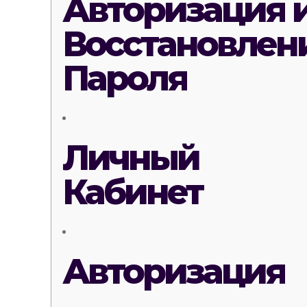
Авторизация 
Восстановлен
Пароля
Личный
Кабинет
Авторизация