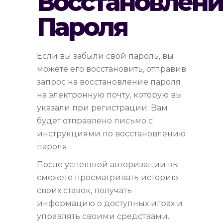
Восстановлени
Пароля
Если вы забыли свой пароль, вы
можете его восстановить, отправив
запрос на восстановление пароля
на электронную почту, которую вы
указали при регистрации. Вам
будет отправлено письмо с
инструкциями по восстановлению
пароля.
После успешной авторизации вы
сможете просматривать историю
своих ставок, получать
информацию о доступных играх и
управлять своими средствами.