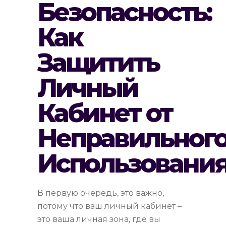
Безопасность:
Как
Защитить
Личный
Кабинет от
Неправильног
Использовани
В первую очередь, это важно,
потому что ваш личный кабинет –
это ваша личная зона, где вы