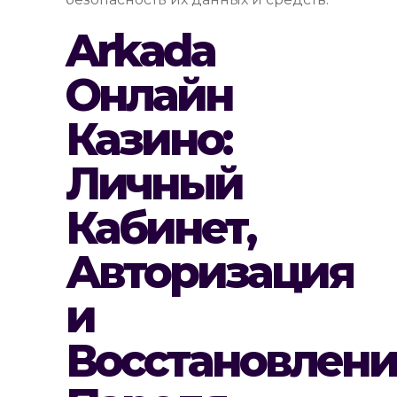
Arkada
Онлайн
Казино:
Личный
Кабинет,
Авторизация
и
Восстановлени