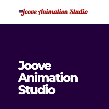
Joove
Animation
Studio