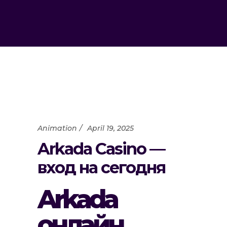
Animation
April 19, 2025
Arkada Casino —
вход на сегодня
Arkada
онлайн