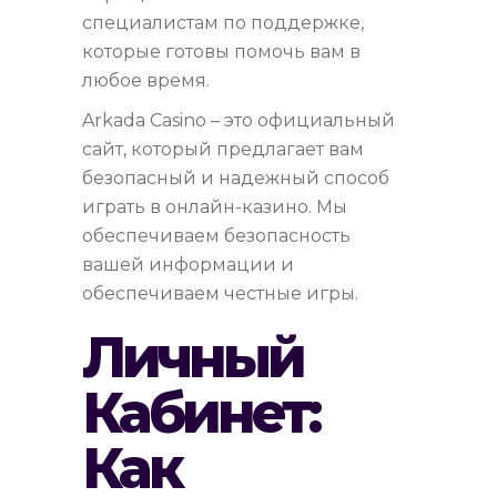
специалистам по поддержке,
которые готовы помочь вам в
любое время.
Arkada Casino – это официальный
сайт, который предлагает вам
безопасный и надежный способ
играть в онлайн-казино. Мы
обеспечиваем безопасность
вашей информации и
обеспечиваем честные игры.
Личный
Кабинет:
Как