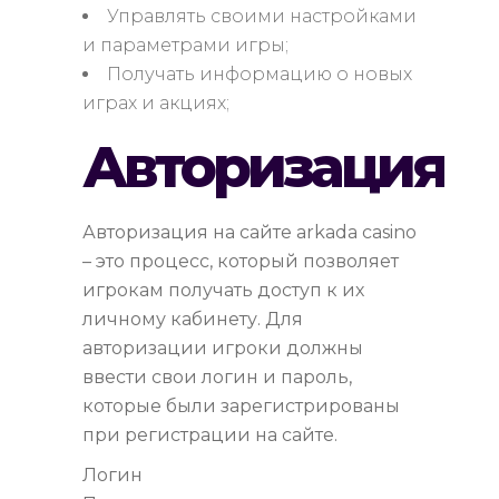
Управлять своими настройками
и параметрами игры;
Получать информацию о новых
играх и акциях;
Авторизация
Авторизация на сайте arkada casino
– это процесс, который позволяет
игрокам получать доступ к их
личному кабинету. Для
авторизации игроки должны
ввести свои логин и пароль,
которые были зарегистрированы
при регистрации на сайте.
Логин