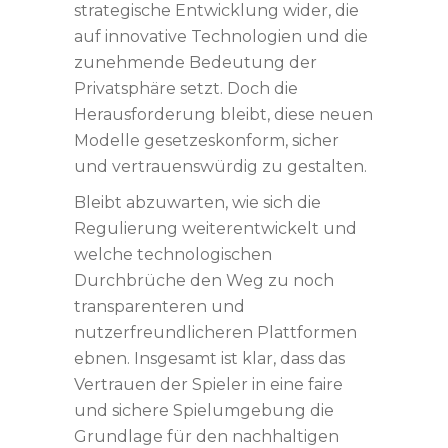
strategische Entwicklung wider, die
auf innovative Technologien und die
zunehmende Bedeutung der
Privatsphäre setzt. Doch die
Herausforderung bleibt, diese neuen
Modelle gesetzeskonform, sicher
und vertrauenswürdig zu gestalten.
Bleibt abzuwarten, wie sich die
Regulierung weiterentwickelt und
welche technologischen
Durchbrüche den Weg zu noch
transparenteren und
nutzerfreundlicheren Plattformen
ebnen. Insgesamt ist klar, dass das
Vertrauen der Spieler in eine faire
und sichere Spielumgebung die
Grundlage für den nachhaltigen