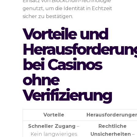
Einsatz von
Blockchain-Technologie
genutzt, um die Identität in Echtzeit
sicher zu bestätigen.
Vorteile und
Herausforderun
bei Casinos
ohne
Verifizierung
Vorteile
Herausforderunge
Schneller Zugang
–
Rechtliche
Kein langwieriges
Unsicherheiten
–