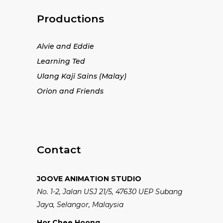
Productions
Alvie and Eddie
Learning Ted
Ulang Kaji Sains (Malay)
Orion and Friends
Contact
JOOVE ANIMATION STUDIO
No. 1-2, Jalan USJ 21/5, 47630 UEP Subang
Jaya, Selangor, Malaysia
Hor Chee Hoong