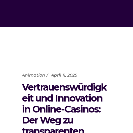
Animation
April 11, 2025
Vertrauenswürdigk
eit und Innovation
in Online-Casinos:
Der Weg zu
transparenten