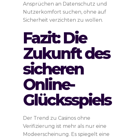
Ansprüchen an Datenschutz und
Nutzerkomfort suchen, ohne auf
Sicherheit verzichten zu wollen.
Fazit: Die
Zukunft des
sicheren
Online-
Glücksspiels
Der Trend zu Casinos ohne
Verifizierung ist mehr als nur eine
Modeerscheinung. Es spiegelt eine