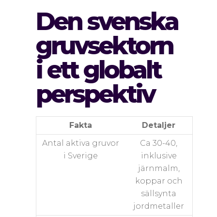
Den svenska
gruvsektorn
i ett globalt
perspektiv
Fakta
Detaljer
Antal aktiva gruvor
Ca 30-40,
i Sverige
inklusive
järnmalm,
koppar och
sällsynta
jordmetaller