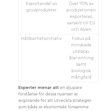
Exportandel av
Över 70% av
gruvprodukter
produktionen
exporteras,
särskilt till EU
och Asien
Hållbarhetsinitiativ
Fokus på
minskade
utsläpp,
återvinning
samt
biologisk
mångfald
Experter menar att
en djupare
förståelse för dessa nyanser är
avgörande för att utveckla strategier
som både är ekonomiskt lönsamma