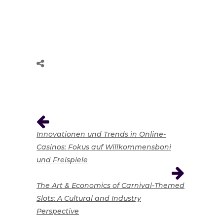
Innovationen und Trends in Online-
Casinos: Fokus auf Willkommensboni
und Freispiele
The Art & Economics of Carnival-Themed
Slots: A Cultural and Industry
Perspective