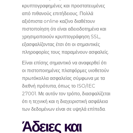
κρυπτογραφημένες και προστατευμένες
από πιθανούς επιτήδειους. Πολλά
αξιόπιστα online καζίνο διαθέτουν
πιστοποίηση ότι είναι αδειοδοτημένα και
χρησιμοποιούν κρυπτογράφηση SSL,
εξασφαλίζοντας έτσι ότι οι σημαντικές
πληροφορίες τους παραμένουν ασφαλείς.
Είναι επίσης σημαντικό να αναφερθεί ότι
οι πιστοποιημένες πλατφόρμες υιοθετούν
πρωτόκολλα ασφαλείας σύμφωνα με τα
διεθνή πρότυπα, όπως το ISO/IEC
27001. Με αυτόν τον τρόπο, διασφαλίζεται
ότι η τεχνική και η διαχειριστική ασφάλεια
των δεδομένων είναι σε υψηλά επίπεδα.
Άδειες και