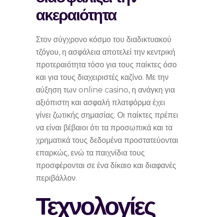
ακεραιότητα
Στον σύγχρονο κόσμο του διαδικτυακού
τζόγου, η ασφάλεια αποτελεί την κεντρική
προτεραιότητα τόσο για τους παίκτες όσο
και για τους διαχειριστές καζίνο. Με την
αύξηση των online casino, η ανάγκη για
αξιόπιστη και ασφαλή πλατφόρμα έχει
γίνει ζωτικής σημασίας. Οι παίκτες πρέπει
να είναι βέβαιοι ότι τα προσωπικά και τα
χρηματικά τους δεδομένα προστατεύονται
επαρκώς, ενώ τα παιχνίδια τους
προσφέρονται σε ένα δίκαιο και διαφανές
περιβάλλον.
Τεχνολογίες