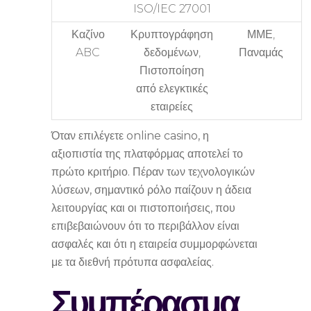
ISO/IEC 27001
Καζίνο
Κρυπτογράφηση
ΜΜΕ,
ABC
δεδομένων,
Παναμάς
Πιστοποίηση
από ελεγκτικές
εταιρείες
Όταν επιλέγετε online casino, η
αξιοπιστία της πλατφόρμας αποτελεί το
πρώτο κριτήριο. Πέραν των τεχνολογικών
λύσεων, σημαντικό ρόλο παίζουν η άδεια
λειτουργίας και οι πιστοποιήσεις, που
επιβεβαιώνουν ότι το περιβάλλον είναι
ασφαλές και ότι η εταιρεία συμμορφώνεται
με τα διεθνή πρότυπα ασφαλείας.
Συμπέρασμα