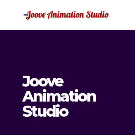
Joove
Animation
Studio