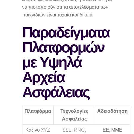
να πιστοποιούν ότι τα αποτελέσματα των
παιχνιδιών είναι τυχαία και δίκαια.
Παραδείγματα
Πλατφορμών
με Υψηλά
Αρχεία
Ασφάλειας
Πλατφόρμα
Τεχνολογίες
Αδειοδότηση
Ασφαλείας
Καζίνο XYZ
SSL, RNG,
ΕΕ, ΜΜΕ