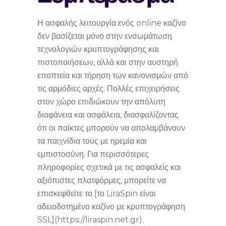
Η ασφαλής λειτουργία ενός online καζίνο
δεν βασίζεται μόνο στην ενσωμάτωση
τεχνολογιών κρυπτογράφησης και
πιστοποιήσεων, αλλά και στην αυστηρή
εποπτεία και τήρηση των κανονισμών από
τις αρμόδιες αρχές. Πολλές επιχειρήσεις
στον χώρο επιδιώκουν την απόλυτη
διαφάνεια και ασφάλεια, διασφαλίζοντας
ότι οι παίκτες μπορούν να απολαμβάνουν
τα παιχνίδια τους με ηρεμία και
εμπιστοσύνη. Για περισσότερες
πληροφορίες σχετικά με τις ασφαλείς και
αξιόπιστες πλατφόρμες, μπορείτε να
επισκεφθείτε το [το LiraSpin είναι
αδειοδοτημένο καζίνο με κρυπτογράφηση
SSL](https://liraspin.net.gr).