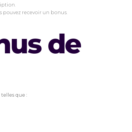
iption.
us pouvez recevoir un bonus.
nus de
telles que :