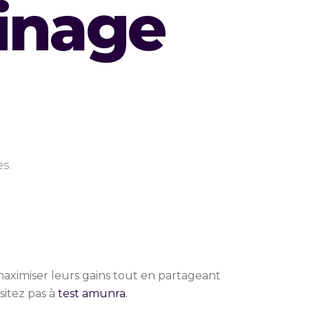
inage
s.
aximiser leurs gains tout en partageant
sitez pas à
test amunra
.