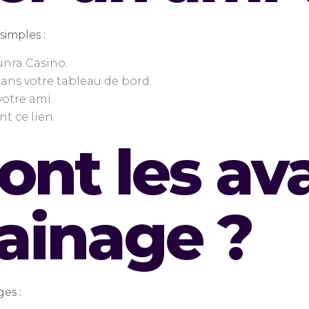
simples :
nra Casino.
dans votre tableau de bord.
votre ami.
t ce lien.
ont les a
ainage ?
es :