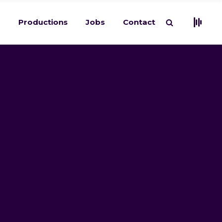
s
Productions
Jobs
Contact