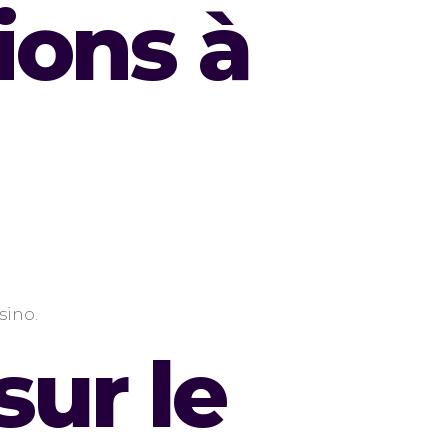
tions à
sino.
ur le