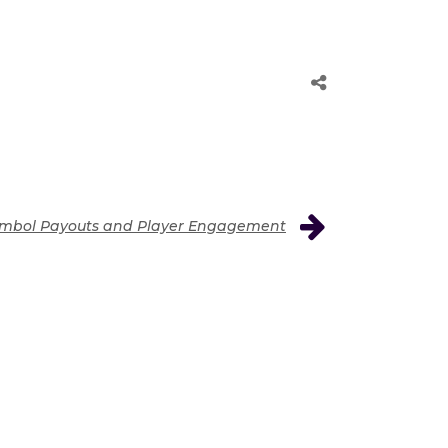
 Symbol Payouts and Player Engagement