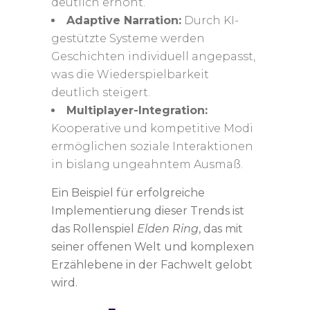
deutlich erhöht.
Adaptive Narration:
Durch KI-
gestützte Systeme werden
Geschichten individuell angepasst,
was die Wiederspielbarkeit
deutlich steigert.
Multiplayer-Integration:
Kooperative und kompetitive Modi
ermöglichen soziale Interaktionen
in bislang ungeahntem Ausmaß.
Ein Beispiel für erfolgreiche
Implementierung dieser Trends ist
das Rollenspiel
Elden Ring
, das mit
seiner offenen Welt und komplexen
Erzählebene in der Fachwelt gelobt
wird.