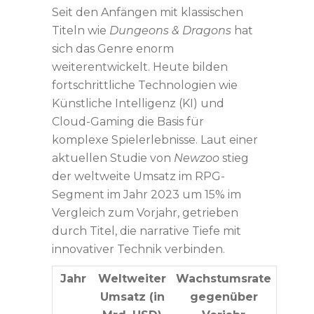
Seit den Anfängen mit klassischen
Titeln wie
Dungeons & Dragons
hat
sich das Genre enorm
weiterentwickelt. Heute bilden
fortschrittliche Technologien wie
Künstliche Intelligenz (KI) und
Cloud-Gaming die Basis für
komplexe Spielerlebnisse. Laut einer
aktuellen Studie von
Newzoo
stieg
der weltweite Umsatz im RPG-
Segment im Jahr 2023 um 15% im
Vergleich zum Vorjahr, getrieben
durch Titel, die narrative Tiefe mit
innovativer Technik verbinden.
Jahr
Weltweiter
Wachstumsrate
Umsatz (in
gegenüber