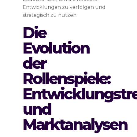
Entwicklungen zu verfolgen und
strategisch zu nutzen.
Die
Evolution
der
Rollenspiele:
Entwicklungstr
und
Marktanalysen