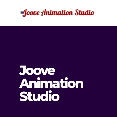
Joove
Animation
Studio