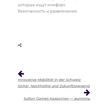
которые ищут комфорт,
безопасность и развлечение.
Innovative Mobilität in der Schweiz:
Sicher, Nachhaltig und Zukunftsweisend
Sultan Games Казахстан — выплаты