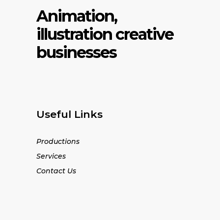
Animation,
illustration creative
businesses
Useful Links
Productions
Services
Contact Us