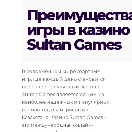
Преимуществ
игры в казино
Sultan Games
В современном мире азартных
игр, где каждый день становится
все более популярным, казино
Sultan Games является одним из
наиболее надежных и популярных
вариантов для игроков из
Казахстана. Казино Sultan Games –
это международная онлайн-