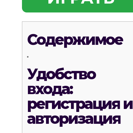
Содержимое
Удобство
входа:
регистрация и
авторизация