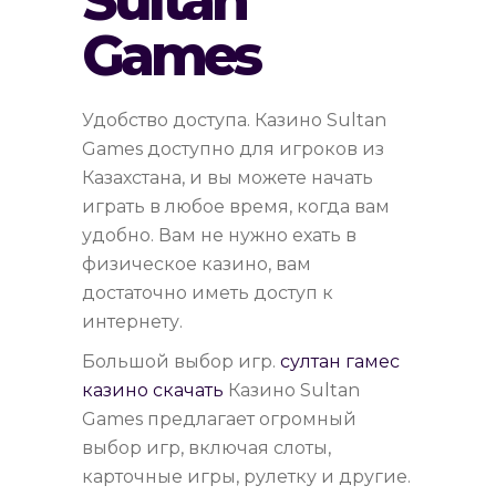
Sultan
Games
Удобство доступа. Казино Sultan
Games доступно для игроков из
Казахстана, и вы можете начать
играть в любое время, когда вам
удобно. Вам не нужно ехать в
физическое казино, вам
достаточно иметь доступ к
интернету.
Большой выбор игр.
султан гамес
казино скачать
Казино Sultan
Games предлагает огромный
выбор игр, включая слоты,
карточные игры, рулетку и другие.