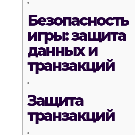
Безопасность
игры: защита
данных и
транзакций
Защита
транзакций