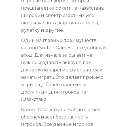
игровая платформа, которая
предлагает игрокам из Казахстана
широкий спектр азартных игр,
включая слоты, карточные игры,
рулетку и другие.
Один из главных преимуществ
казино Sultan Games – это удобный
вход. Для начала игры вам не
нужно создавать аккаунт, вам
достаточно зарегистрироваться и
начать играть. Это делает процесс
игры еще более простым и
доступным для игроков из
Казахстана.
Кроме того, казино Sultan Games
обеспечивает безопасность
игроков. Все данные игроков