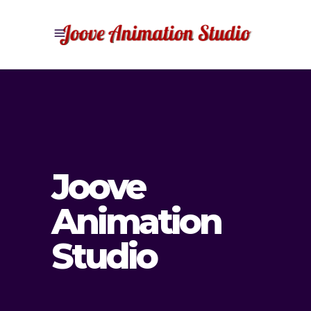
Joove
Animation
Studio