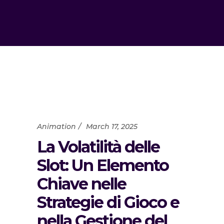
Animation
March 17, 2025
La Volatilità delle
Slot: Un Elemento
Chiave nelle
Strategie di Gioco e
nella Gestione del