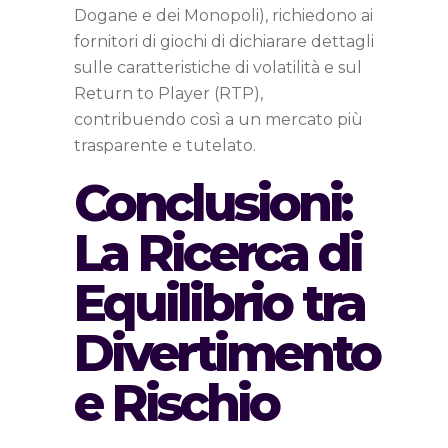
Dogane e dei Monopoli), richiedono ai
fornitori di giochi di dichiarare dettagli
sulle caratteristiche di volatilità e sul
Return to Player (RTP),
contribuendo così a un mercato più
trasparente e tutelato.
Conclusioni:
La Ricerca di
Equilibrio tra
Divertimento
e Rischio