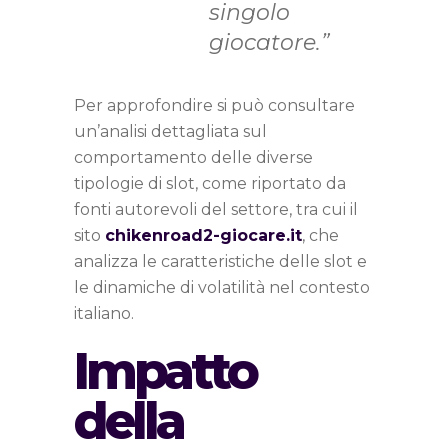
singolo
giocatore.”
Per approfondire si può consultare
un’analisi dettagliata sul
comportamento delle diverse
tipologie di slot, come riportato da
fonti autorevoli del settore, tra cui il
sito
chikenroad2-giocare.it
, che
analizza le caratteristiche delle slot e
le dinamiche di volatilità nel contesto
italiano.
Impatto
della