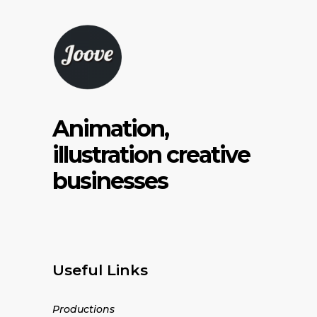
Animation,
illustration creative
businesses
Useful Links
Productions