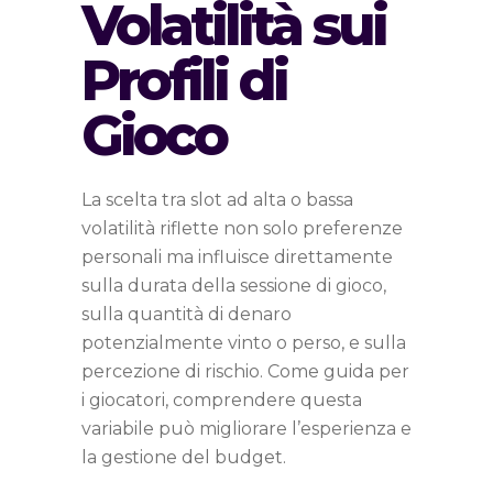
Volatilità sui
Profili di
Gioco
La scelta tra slot ad alta o bassa
volatilità riflette non solo preferenze
personali ma influisce direttamente
sulla durata della sessione di gioco,
sulla quantità di denaro
potenzialmente vinto o perso, e sulla
percezione di rischio. Come guida per
i giocatori, comprendere questa
variabile può migliorare l’esperienza e
la gestione del budget.