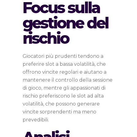
Focus sulla
gestione del
rischio
Giocatori più prudenti tendono a
preferire slot a bassa volatilità, che
offrono vincite regolari e aiutano a
mantenere il controllo della sessione
di gioco, mentre gli appassionati di
rischio preferiscono le slot ad alta
volatilità, che possono generare
vincite sorprendenti ma meno
prevedibili.