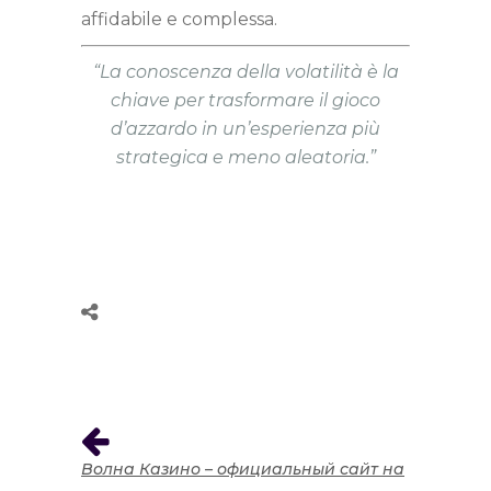
affidabile e complessa.
“La conoscenza della volatilità è la
chiave per trasformare il gioco
d’azzardo in un’esperienza più
strategica e meno aleatoria.”
Волна Казино – официальный сайт на