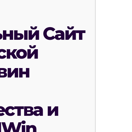
ный Сайт
ской
вин
ства и
1Win