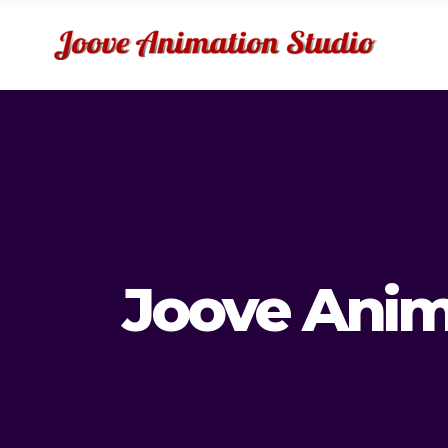
Joove Anim