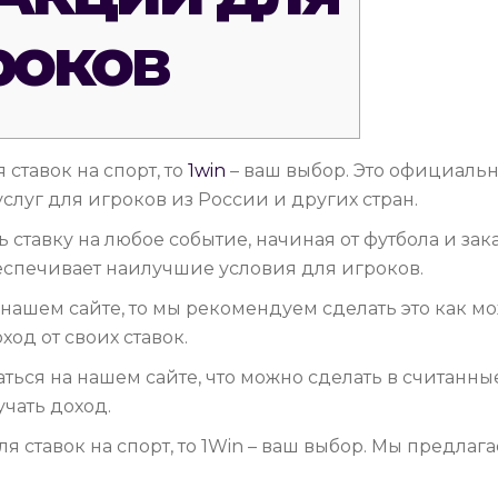
роков
ставок на спорт, то
1win
– ваш выбор. Это официаль
слуг для игроков из России и других стран.
ать ставку на любое событие, начиная от футбола и з
беспечивает наилучшие условия для игроков.
нашем сайте, то мы рекомендуем сделать это как мо
ход от своих ставок.
ться на нашем сайте, что можно сделать в считанны
учать доход.
я ставок на спорт, то 1Win – ваш выбор. Мы предлаг