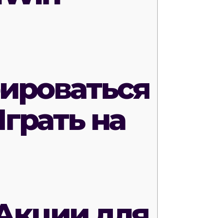
ироваться
Играть на
Акции для