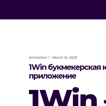
Animation
March 14, 2025
1Win букмекерская 
приложение
1Win