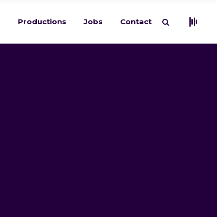
s
Productions
Jobs
Contact