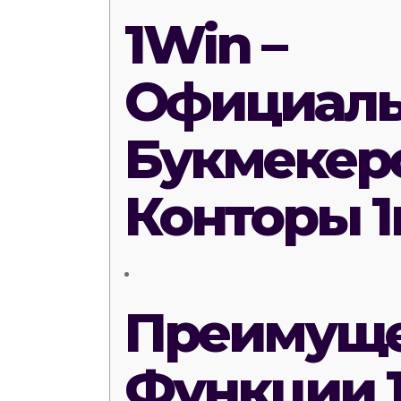
1Win –
Официаль
Букмекер
Конторы 1
Преимуще
Функции 