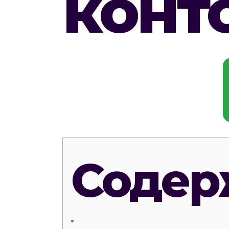
конт
Содер