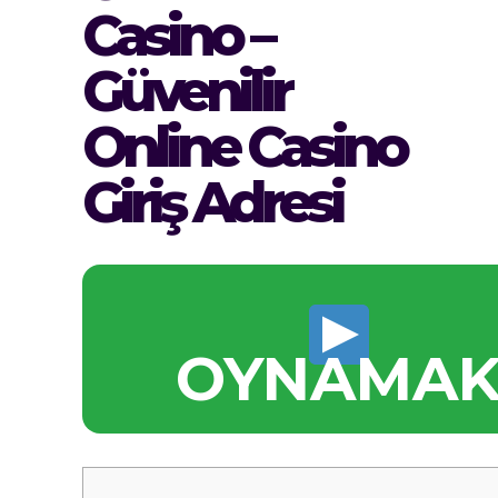
Casino –
Güvenilir
Online Casino
Giriş Adresi
OYNAMA