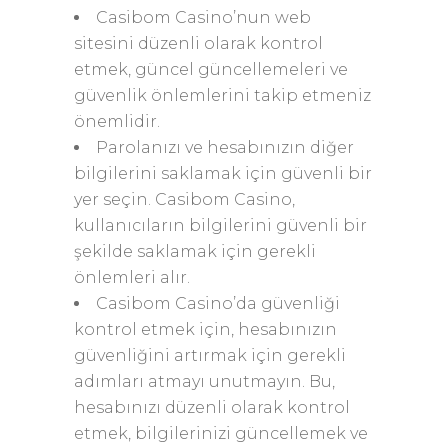
Casibom Casino’nun web
sitesini düzenli olarak kontrol
etmek, güncel güncellemeleri ve
güvenlik önlemlerini takip etmeniz
önemlidir.
Parolanızı ve hesabınızın diğer
bilgilerini saklamak için güvenli bir
yer seçin. Casibom Casino,
kullanıcıların bilgilerini güvenli bir
şekilde saklamak için gerekli
önlemleri alır.
Casibom Casino’da güvenliği
kontrol etmek için, hesabınızın
güvenliğini artırmak için gerekli
adımları atmayı unutmayın. Bu,
hesabınızı düzenli olarak kontrol
etmek, bilgilerinizi güncellemek ve