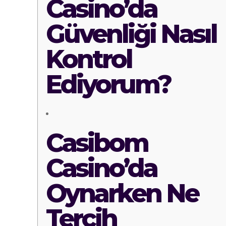
Casino’da
Güvenliği Nasıl
Kontrol
Ediyorum?
Casibom
Casino’da
Oynarken Ne
Tercih