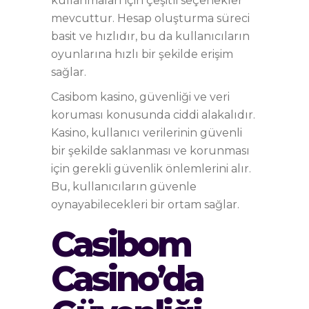
kullanmaları için çeşitli seçenekler
mevcuttur. Hesap oluşturma süreci
basit ve hızlıdır, bu da kullanıcıların
oyunlarına hızlı bir şekilde erişim
sağlar.
Casibom kasino, güvenliği ve veri
koruması konusunda ciddi alakalıdır.
Kasino, kullanıcı verilerinin güvenli
bir şekilde saklanması ve korunması
için gerekli güvenlik önlemlerini alır.
Bu, kullanıcıların güvenle
oynayabilecekleri bir ortam sağlar.
Casibom
Casino’da