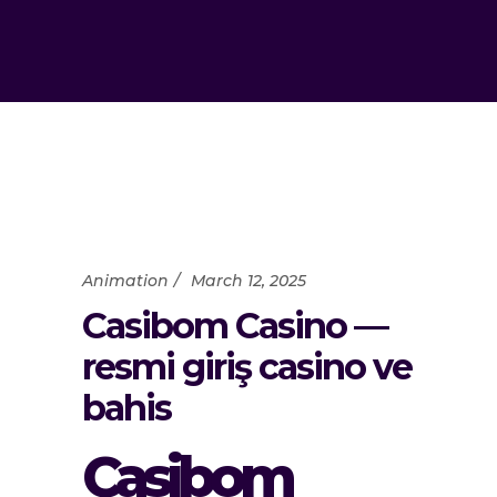
Animation
March 12, 2025
Casibom Casino —
resmi giriş casino ve
bahis
Casibom