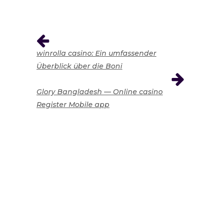
winrolla casino: Ein umfassender
Überblick über die Boni
Glory Bangladesh — Online casino
Register Mobile app