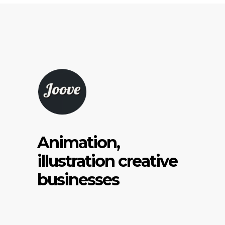
Animation,
illustration creative
businesses