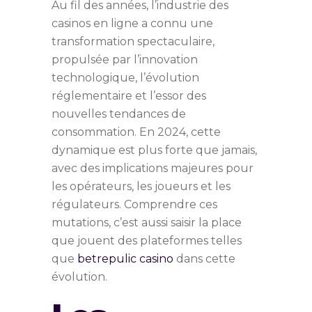
Au fil des années, l’industrie des
casinos en ligne a connu une
transformation spectaculaire,
propulsée par l’innovation
technologique, l’évolution
réglementaire et l’essor des
nouvelles tendances de
consommation. En 2024, cette
dynamique est plus forte que jamais,
avec des implications majeures pour
les opérateurs, les joueurs et les
régulateurs. Comprendre ces
mutations, c’est aussi saisir la place
que jouent des plateformes telles
que
betrepulic casino
dans cette
évolution.