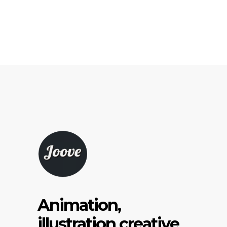
Animation,
illustration creative