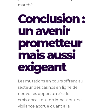
marché.
Conclusion :
un avenir
prometteur
mais aussi
exigeant
Les mutations en cours offrent au
secteur des casinos en ligne de
nouvelles opportunités de
croissance, tout en imposant une
vigilance accrue quant à la