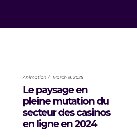
Animation
March 8, 2025
Le paysage en
pleine mutation du
secteur des casinos
en ligne en 2024