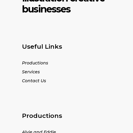
businesses
Useful Links
Productions
Services
Contact Us
Productions
Alvie and Eddie