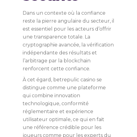
Dans un contexte où la confiance
reste la pierre angulaire du secteur, il
est essentiel pour les acteurs d’offrir
une transparence totale. La
cryptographie avancée, la vérification
indépendante des résultats et
l’arbitrage par la blockchain
renforcent cette confiance.
À cet égard, betrepulic casino se
distingue comme une plateforme
qui combine innovation
technologique, conformité
réglementaire et expérience
utilisateur optimale, ce qui en fait
une référence crédible pour les
joueurs comme pour les experts du