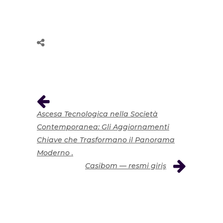
Ascesa Tecnologica nella Società
Contemporanea: Gli Aggiornamenti
Chiave che Trasformano il Panorama
Moderno .
Casibom — resmi giriş