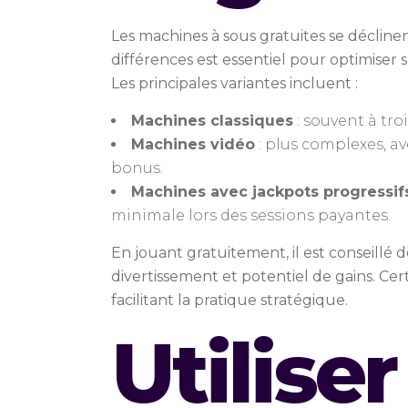
Les machines à sous gratuites se décline
différences est essentiel pour optimiser s
Les principales variantes incluent :
Machines classiques
: souvent à tro
Machines vidéo
: plus complexes, av
bonus.
Machines avec jackpots progressif
minimale lors des sessions payantes.
En jouant gratuitement, il est conseillé d
divertissement et potentiel de gains. C
facilitant la pratique stratégique.
Utilise