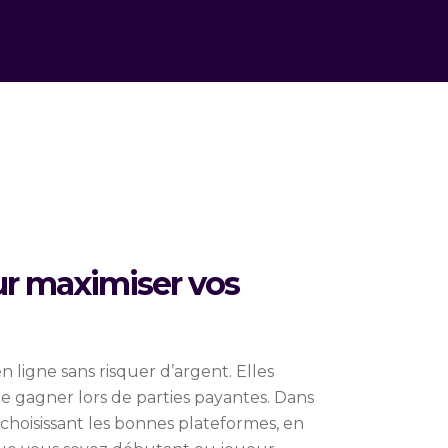
ur maximiser vos
 ligne sans risquer d’argent. Elles
e gagner lors de parties payantes. Dans
 choisissant les bonnes plateformes, en