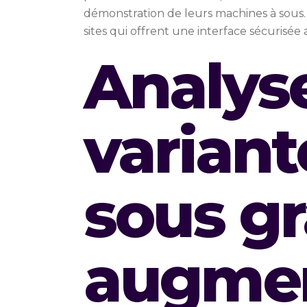
démonstration de leurs machines à sous. L
sites qui offrent une interface sécurisé
Analyse
varian
sous gr
augmen