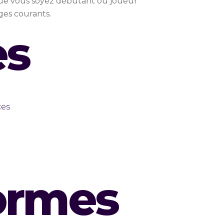
. Que vous soyez débutant ou joueur
ges courants.
es
ces
formes