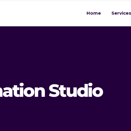
Home
Service
ation Studio