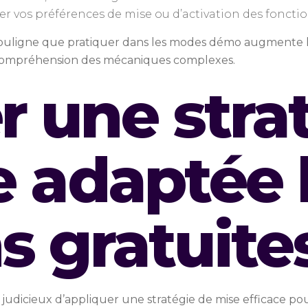
r vos préférences de mise ou d’activation des fonctio
souligne que pratiquer dans les modes démo augmente le
compréhension des mécaniques complexes.
 une stra
 adaptée 
s gratuite
st judicieux d’appliquer une stratégie de mise efficace po