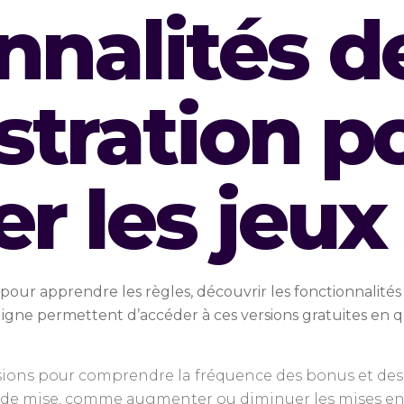
nnalités d
tration p
er les jeux
ur apprendre les règles, découvrir les fonctionnalités e
 ligne permettent d’accéder à ces versions gratuites en q
ions pour comprendre la fréquence des bonus et des v
s de mise, comme augmenter ou diminuer les mises en