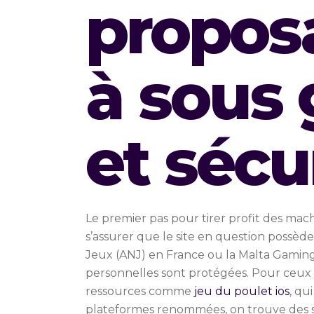
propos
à sous 
et sécu
Le premier pas pour tirer profit des mach
s’assurer que le site en question possède 
Jeux (ANJ) en France ou la Malta Gaming 
personnelles sont protégées. Pour ceux q
ressources comme
jeu du poulet ios
, qu
plateformes renommées, on trouve des