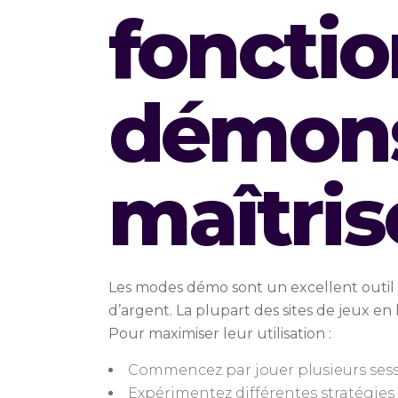
fonctio
démons
maîtris
Les modes démo sont un excellent outil po
d’argent. La plupart des sites de jeux en
Pour maximiser leur utilisation :
Commencez par jouer plusieurs sess
Expérimentez différentes stratégie