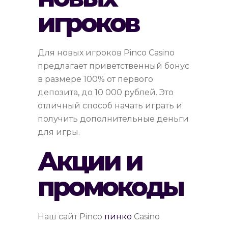
игроков
Для новых игроков Pinco Casino
предлагает приветственный бонус
в размере 100% от первого
депозита, до 10 000 рублей. Это
отличный способ начать играть и
получить дополнительные деньги
для игры.
Акции и
промокоды
Наш сайт Pinco
пинко
Casino