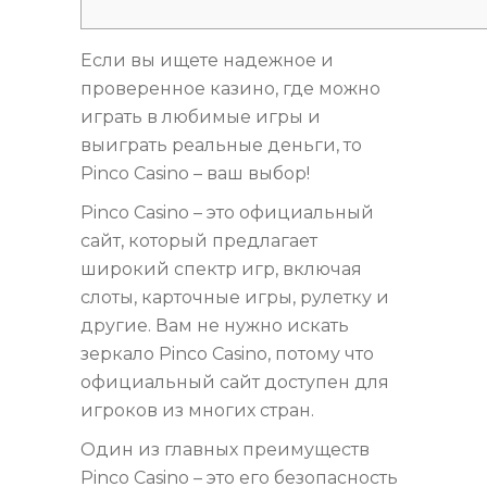
Если вы ищете надежное и
проверенное казино, где можно
играть в любимые игры и
выиграть реальные деньги, то
Pinco Casino – ваш выбор!
Pinco Casino – это официальный
сайт, который предлагает
широкий спектр игр, включая
слоты, карточные игры, рулетку и
другие. Вам не нужно искать
зеркало Pinco Casino, потому что
официальный сайт доступен для
игроков из многих стран.
Один из главных преимуществ
Pinco Casino – это его безопасность