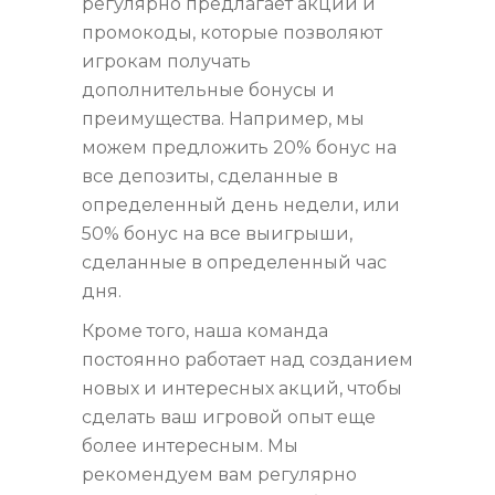
регулярно предлагает акции и
промокоды, которые позволяют
игрокам получать
дополнительные бонусы и
преимущества. Например, мы
можем предложить 20% бонус на
все депозиты, сделанные в
определенный день недели, или
50% бонус на все выигрыши,
сделанные в определенный час
дня.
Кроме того, наша команда
постоянно работает над созданием
новых и интересных акций, чтобы
сделать ваш игровой опыт еще
более интересным. Мы
рекомендуем вам регулярно