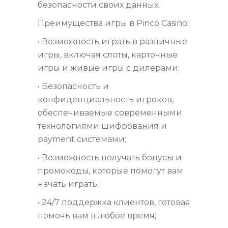
безопасности своих данных.
Преимущества игры в Pinco Casino:
• Возможность играть в различные
игры, включая слоты, карточные
игры и живые игры с дилерами;
• Безопасность и
конфиденциальность игроков,
обеспечиваемые современными
технологиями шифрования и
payment системами;
• Возможность получать бонусы и
промокоды, которые помогут вам
начать играть;
• 24/7 поддержка клиентов, готовая
помочь вам в любое время;