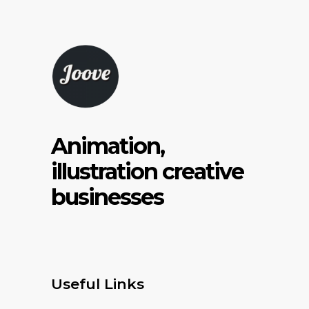
Animation,
illustration creative
businesses
Useful Links