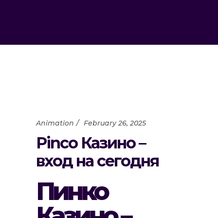
Animation
February 26, 2025
Pinco Казино –
вход на сегодня
Пинко
Казино –