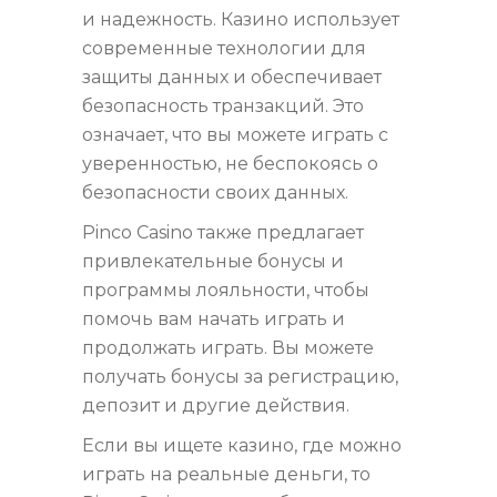
и надежность. Казино использует
современные технологии для
защиты данных и обеспечивает
безопасность транзакций. Это
означает, что вы можете играть с
уверенностью, не беспокоясь о
безопасности своих данных.
Pinco Casino также предлагает
привлекательные бонусы и
программы лояльности, чтобы
помочь вам начать играть и
продолжать играть. Вы можете
получать бонусы за регистрацию,
депозит и другие действия.
Если вы ищете казино, где можно
играть на реальные деньги, то