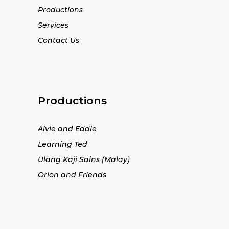
Productions
Services
Contact Us
Productions
Alvie and Eddie
Learning Ted
Ulang Kaji Sains (Malay)
Orion and Friends