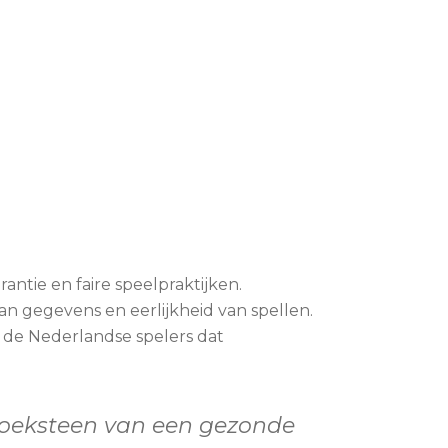
ntie en faire speelpraktijken.
an gegevens en eerlijkheid van spellen.
 de Nederlandse spelers dat
 hoeksteen van een gezonde