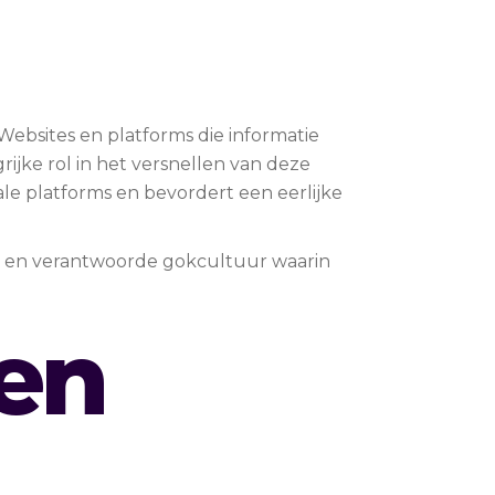
Websites en platforms die informatie
rijke rol in het versnellen van deze
ale platforms en bevordert een eerlijke
de en verantwoorde gokcultuur waarin
een