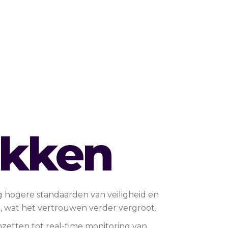
okken
g hogere standaarden van veiligheid en
, wat het vertrouwen verder vergroot.
zetten tot real-time monitoring van