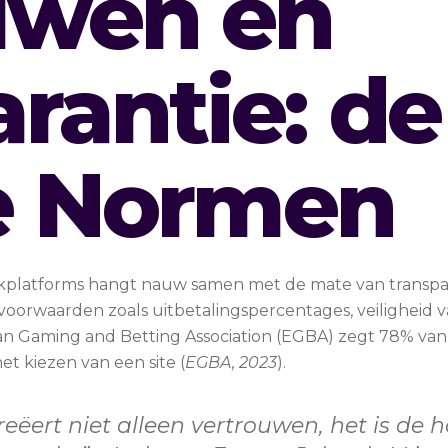
uwen en
rantie: de
e Normen
kplatforms hangt nauw samen met de mate van transpara
voorwaarden zoals uitbetalingspercentages, veiligheid v
n Gaming and Betting Association (EGBA) zegt 78% van
et kiezen van een site (
EGBA, 2023
).
reëert niet alleen vertrouwen, het is de