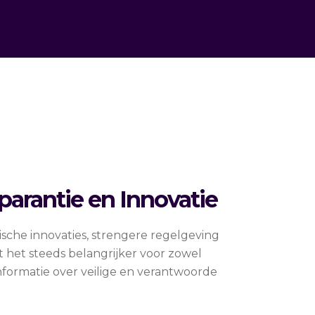
arantie en Innovatie
sche innovaties, strengere regelgeving
t het steeds belangrijker voor zowel
ormatie over veilige en verantwoorde