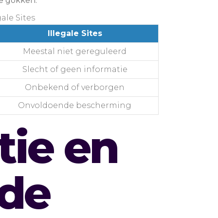
e gokken.
ale Sites
Illegale Sites
Meestal niet gereguleerd
Slecht of geen informatie
Onbekend of verborgen
Onvoldoende bescherming
tie en
 de