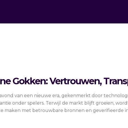
ne Gokken: Vertrouwen, Transp
ravond van een nieuwe era, gekenmerkt door technologi
tie onder spelers. Terwijl de markt blijft groeien, word
te maken met betrouwbare bronnen en geverifieerde inf