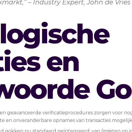
arkt,” – Industry Expert, John de Vries
logische
ies en
woorde G
 en geavanceerde verificatieprocedures zorgen voor no
nte en onveranderbare opnames van transacties mogelijk
d gokken nu standaard geïntegreerd: van limieten op in