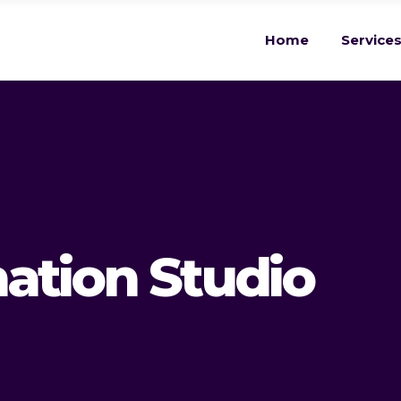
Home
Service
ation Studio