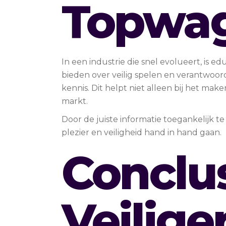
Topwag
In een industrie die snel evolueert, is 
bieden over veilig spelen en verantwoord
kennis. Dit helpt niet alleen bij het ma
markt.
Door de juiste informatie toegankelijk
plezier en veiligheid hand in hand gaan.
Conclus
Veilige