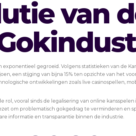
utie van 
 Gokindust
n exponentieel gegroeid. Volgens statistieken van de Ka
en, een stijging van bijna 15% ten opzichte van het voo
ologische ontwikkelingen zoals live casinospellen, mo
rol, vooral sinds de legalisering van online kansspelen i
ngezet om problematisch gokgedrag te verminderen en s
 informatie en transparantie binnen de industrie.