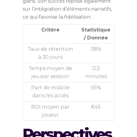
gains. Son succès repose également
sur l’intégration d’éléments narratifs,
ce qui favorise la fidélisation.
Critère
Statistique
/ Donnée
Taux de rétention
38%
à 30 jours
Temps moyen de
12,5
jeu par session
minutes
Part de mobile
65%
dans les accès
ROI moyen par
€45
joueur
Perspectives