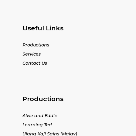
Useful Links
Productions
Services
Contact Us
Productions
Alvie and Eddie
Learning Ted
Ulang Kaji Sains (Malay)