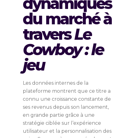
dynamiques
du marché à
travers
Le
Cowboy : le
jeu
Les données internes de la
plateforme montrent que ce titre a
connu une croissance constante de
ses revenus depuis son lancement,
en grande partie grâce à une
stratégie ciblée sur l’expérience
utilisateur et la personnalisation des