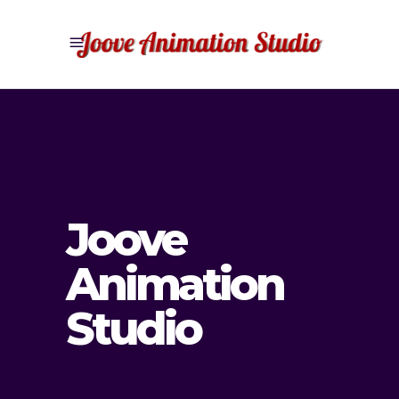
Joove
Animation
Studio