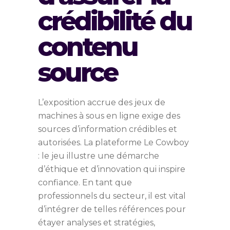
crédibilité du
contenu
source
L’exposition accrue des jeux de
machines à sous en ligne exige des
sources d’information crédibles et
autorisées. La plateforme Le Cowboy
: le jeu illustre une démarche
d’éthique et d’innovation qui inspire
confiance. En tant que
professionnels du secteur, il est vital
d’intégrer de telles références pour
étayer analyses et stratégies,