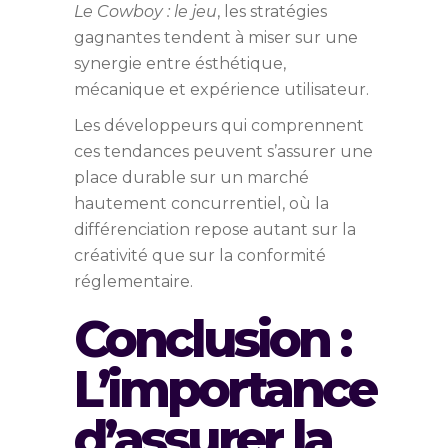
Le Cowboy : le jeu
, les stratégies
gagnantes tendent à miser sur une
synergie entre ésthétique,
mécanique et expérience utilisateur.
Les développeurs qui comprennent
ces tendances peuvent s’assurer une
place durable sur un marché
hautement concurrentiel, où la
différenciation repose autant sur la
créativité que sur la conformité
réglementaire.
Conclusion :
L’importance
d’assurer la