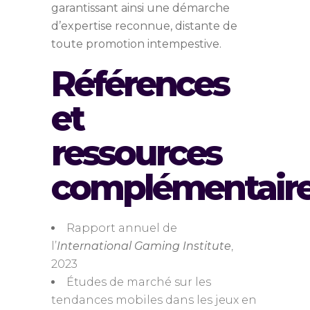
garantissant ainsi une démarche
d’expertise reconnue, distante de
toute promotion intempestive.
Références
et
ressources
complémentair
Rapport annuel de
l’
International Gaming Institute
,
2023
Études de marché sur les
tendances mobiles dans les jeux en