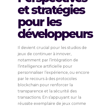
et stratégies
pour les
développeurs
Il devient crucial pour les studios de
jeux de continuer à innover,
notamment par l’intégration de
l’intelligence artificielle pour
personnaliser l’expérience, ou encore
par le recours à des protocoles
blockchain pour renforcer la
transparence et la sécurité des
transactions. En s’appuyant sur la
réussite exemplaire de jeux comme