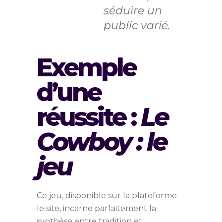
séduire un
public varié.
Exemple
d’une
réussite :
Le
Cowboy : le
jeu
Ce jeu, disponible sur la plateforme
le site, incarne parfaitement la
synthèse entre tradition et