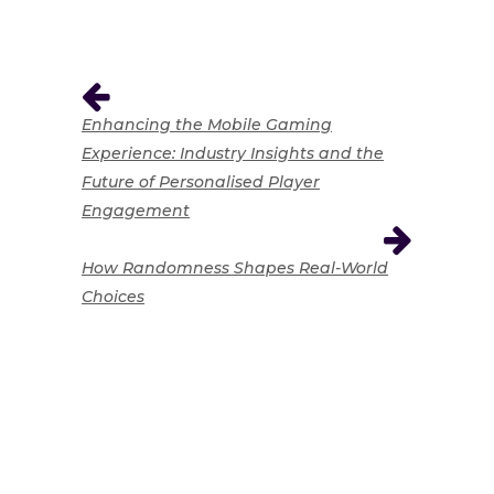
Enhancing the Mobile Gaming
Experience: Industry Insights and the
Future of Personalised Player
Engagement
How Randomness Shapes Real-World
Choices