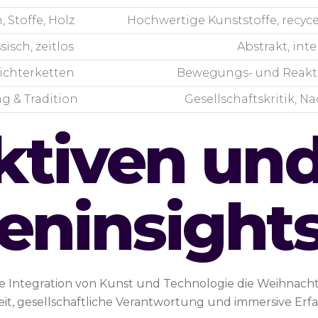
 Stoffe, Holz
Hochwertige Kunststoffe, recyce
isch, zeitlos
Abstrakt, inte
Lichterketten
Bewegungs- und Reakti
g & Tradition
Gesellschaftskritik, N
ktiven un
eninsight
te Integration von Kunst und Technologie die Weihna
it, gesellschaftliche Verantwortung und immersive Er