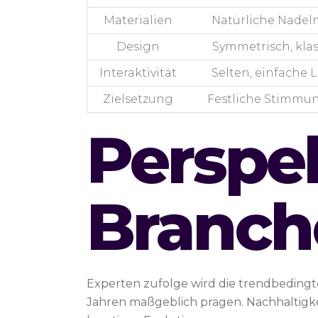
Materialien
Natürliche Nadeln,
Design
Symmetrisch, klass
Interaktivität
Selten, einfache 
Zielsetzung
Festliche Stimmun
Perspe
Branch
Experten zufolge wird die trendbeding
Jahren maßgeblich prägen. Nachhaltigke