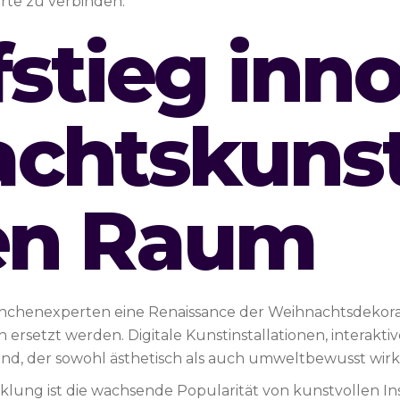
rte zu verbinden.
stieg inno
chtskunst
len Raum
nchenexperten eine Renaissance der Weihnachtsdekorati
 ersetzt werden. Digitale Kunstinstallationen, interakt
end, der sowohl ästhetisch als auch umweltbewusst wirk
wicklung ist die wachsende Popularität von kunstvollen In