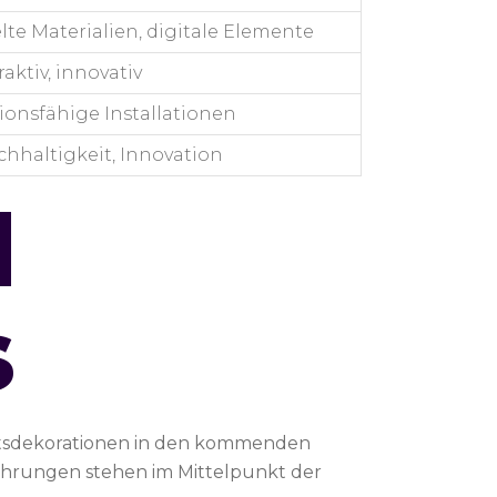
lte Materialien, digitale Elemente
raktiv, innovativ
onsfähige Installationen
achhaltigkeit, Innovation
d
s
chtsdekorationen in den kommenden
fahrungen stehen im Mittelpunkt der