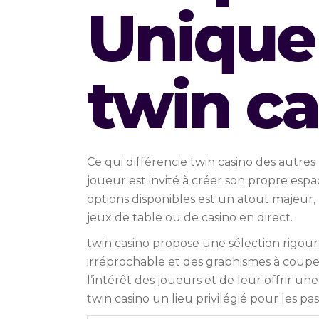
Unique
twin ca
Ce qui différencie twin casino des autres
joueur est invité à créer son propre espac
options disponibles est un atout majeur
jeux de table ou de casino en direct.
twin casino propose une sélection rigour
irréprochable et des graphismes à coupe
l’intérêt des joueurs et de leur offrir 
twin casino un lieu privilégié pour les pa