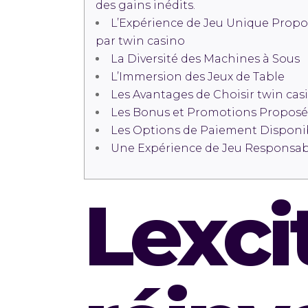
des gains inédits.
L’Expérience de Jeu Unique Prop
par twin casino
La Diversité des Machines à Sous
L’Immersion des Jeux de Table
Les Avantages de Choisir twin cas
Les Bonus et Promotions Proposé
Les Options de Paiement Disponi
Une Expérience de Jeu Responsab
Lexci