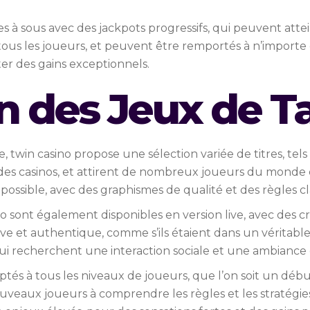
s à sous avec des jackpots progressifs, qui peuvent att
 tous les joueurs, et peuvent être remportés à n’import
er des gains exceptionnels.
n des Jeux de T
 twin casino propose une sélection variée de titres, tels 
 des casinos, et attirent de nombreux joueurs du monde e
possible, avec des graphismes de qualité et des règles cla
no sont également disponibles en version live, avec des c
e et authentique, comme s’ils étaient dans un véritable c
i recherchent une interaction sociale et une ambiance c
ptés à tous les niveaux de joueurs, que l’on soit un déb
ouveaux joueurs à comprendre les règles et les stratégi