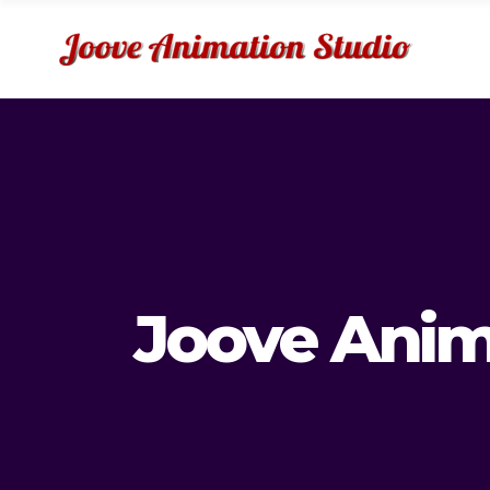
Joove Anim