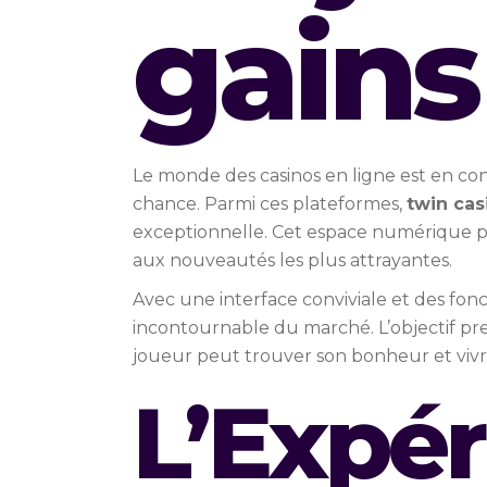
gains
Le monde des casinos en ligne est en con
chance. Parmi ces plateformes,
twin cas
exceptionnelle. Cet espace numérique pr
aux nouveautés les plus attrayantes.
Avec une interface conviviale et des fon
incontournable du marché. L’objectif pre
joueur peut trouver son bonheur et viv
L’Expér