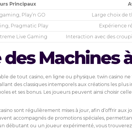
urs Principaux
A
ogaming, Play’n GO
Large choix de 
ing, Pragmatic Play
Expérience ré
Extreme Live Gaming
Interaction avec des croup
é des Machines 
e de tout casino, en ligne ou physique. twin casino ne f
 allant des classiques intemporels aux créations les plu
oles et ses bonus. Les joueurs peuvent ainsi choisir cell
asino sont régulièrement mises à jour, afin d’offrir aux
ouvent accompagnés de promotions spéciales, permettant
un débutant ou un joueur expérimenté, vous trouverez